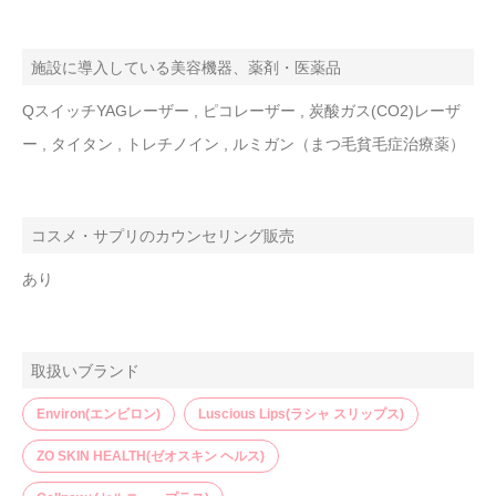
施設に導入している美容機器、薬剤・医薬品
QスイッチYAGレーザー , ピコレーザー , 炭酸ガス(CO2)レーザ
ー , タイタン , トレチノイン , ルミガン（まつ毛貧毛症治療薬）
コスメ・サプリのカウンセリング販売
あり
取扱いブランド
Environ(エンビロン)
Luscious Lips(ラシャ スリップス)
ZO SKIN HEALTH(ゼオスキン ヘルス)