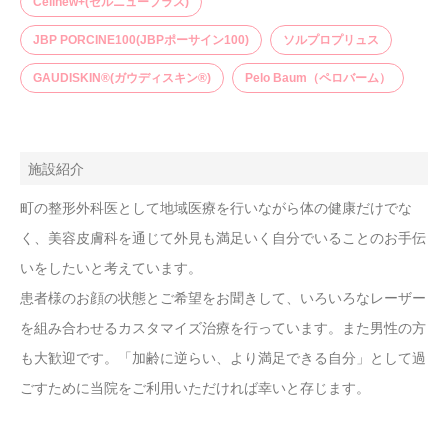
Cellnew+(セルニュープラス)
JBP PORCINE100(JBPポーサイン100)
ソルプロプリュス
GAUDISKIN®(ガウディスキン®)
Pelo Baum（ペロバーム）
施設紹介
町の整形外科医として地域医療を行いながら体の健康だけでな
く、美容皮膚科を通じて外見も満足いく自分でいることのお手伝
いをしたいと考えています。
患者様のお顔の状態とご希望をお聞きして、いろいろなレーザー
を組み合わせるカスタマイズ治療を行っています。また男性の方
も大歓迎です。「加齢に逆らい、より満足できる自分」として過
ごすために当院をご利用いただければ幸いと存じます。