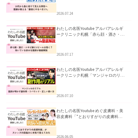
にやるべき3つ」」を公開いたしまし
た。
2026.07.24
わたしの名医Youtube アルバアレルギ
ークリニック札幌「赤ら顔・酒さ・ニ
キビ跡にVビームは効く？向いている赤
みを医師が徹底解説」を公開いたしま
した。
2026.07.17
わたしの名医Youtube アルバアレルギ
ークリニック札幌「マンジャロのリア
ル｜医師が明かす副作用・リバウン
ド・正しい使い方」を公開いたしまし
た。
2026.07.10
わたしの名医Youtube めぐ皮膚科・美
容皮膚科「”とおりすがりの皮膚科
医”がスレッズの肌悩みに本気で答えて
みた」を公開いたしました。
2026.06.05