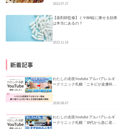
2023.07.27
【薬剤師監修】ミヤBM錠に痩せる効果
は本当にあるの？
2023.11.10
新着記事
わたしの名医Youtube アルバアレルギ
ークリニック札幌「ニキビが皮膚科で
も治らない理由｜繰り返す人が次に考
える治療を医師が解説」を公開いたし
ました。
2026.08.07
わたしの名医Youtube アルバアレルギ
ークリニック札幌「30代から急に老け
て見える男性へ｜医師が教える「最初