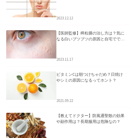
2023.12.12
【医師監修】稗粒腫の治し方は？気に
なる白いブツブツの原因と自宅ででき
るケアについて
2023.11.17
ビタミンCは朝つけちゃだめ？日焼け
やシミの原因になるってホント？
2021.09.22
【教えてドクター】防風通聖散の効果
や副作用は？長期服用は危険なの？