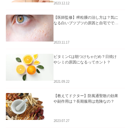
2023.12.12
【医師監修】稗粒腫の治し方は？気に
なる白いブツブツの原因と自宅ででき
るケアについて
2023.11.17
ビタミンCは朝つけちゃだめ？日焼け
やシミの原因になるってホント？
2021.09.22
【教えてドクター】防風通聖散の効果
や副作用は？長期服用は危険なの？
2023.07.27