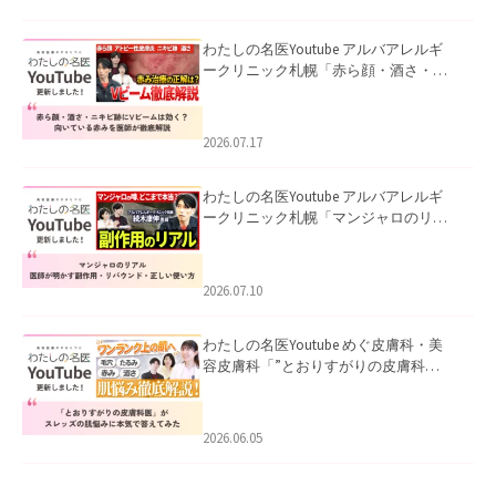
わたしの名医Youtube アルバアレルギ
ークリニック札幌「赤ら顔・酒さ・ニ
キビ跡にVビームは効く？向いている赤
みを医師が徹底解説」を公開いたしま
した。
2026.07.17
わたしの名医Youtube アルバアレルギ
ークリニック札幌「マンジャロのリア
ル｜医師が明かす副作用・リバウン
ド・正しい使い方」を公開いたしまし
た。
2026.07.10
わたしの名医Youtube めぐ皮膚科・美
容皮膚科「”とおりすがりの皮膚科
医”がスレッズの肌悩みに本気で答えて
みた」を公開いたしました。
2026.06.05