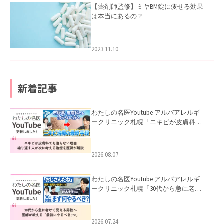
【薬剤師監修】ミヤBM錠に痩せる効果
は本当にあるの？
2023.11.10
新着記事
わたしの名医Youtube アルバアレルギ
ークリニック札幌「ニキビが皮膚科で
も治らない理由｜繰り返す人が次に考
える治療を医師が解説」を公開いたし
ました。
2026.08.07
わたしの名医Youtube アルバアレルギ
ークリニック札幌「30代から急に老け
て見える男性へ｜医師が教える「最初
にやるべき3つ」」を公開いたしまし
た。
2026.07.24