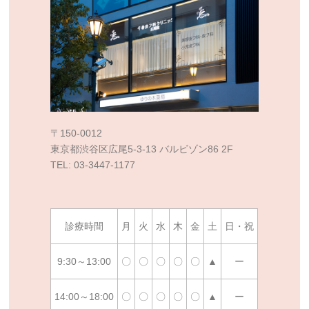
〒150-0012
東京都渋谷区広尾5-3-13 バルビゾン86 2F
TEL: 03-3447-1177
診療時間
月
火
水
木
金
土
日・祝
9:30～13:00
〇
〇
〇
〇
〇
▲
ー
14:00～18:00
〇
〇
〇
〇
〇
▲
ー