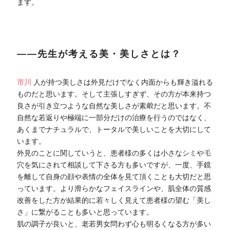
ます。
――先生が考える美・美しさとは？
市川
人が持つ美しさは外見だけでなく内面からも輝き溢れる
ものだと思います。そして主張しすぎず、その方が本来持つ
良さが引き立つような自然な美しさが素敵だと思います。不
自然な若返りや極端に一部分だけの治療を行うのではなく、
あくまでナチュラルで、トータルで美しいことを大切にして
います。
外見のことに関していうと、患者様の多くは小さなシミや毛
穴を気にされて相談して下さる方も多いですが、一度、手鏡
を離して自身の顔や表情の全体を見て頂くことも大切だと思
っています。より滑らかなフェイスラインや、肌全体の質感
改善をした方が結果的に若々しく見えて患者様の望む「美し
さ」に繋がることも多いと思っています。
肌の調子が良いと、老若男女問わず心も明るくなる方が多い