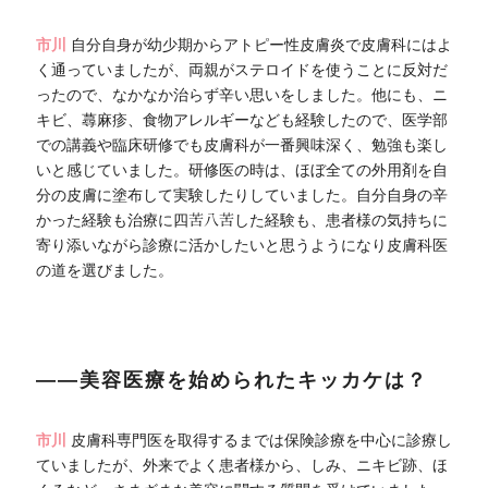
市川
自分自身が幼少期からアトピー性皮膚炎で皮膚科にはよ
く通っていましたが、両親がステロイドを使うことに反対だ
ったので、なかなか治らず辛い思いをしました。他にも、ニ
キビ、蕁麻疹、食物アレルギーなども経験したので、医学部
での講義や臨床研修でも皮膚科が一番興味深く、勉強も楽し
いと感じていました。研修医の時は、ほぼ全ての外用剤を自
分の皮膚に塗布して実験したりしていました。自分自身の辛
かった経験も治療に四苦八苦した経験も、患者様の気持ちに
寄り添いながら診療に活かしたいと思うようになり皮膚科医
の道を選びました。
――美容医療を始められたキッカケは？
市川
皮膚科専門医を取得するまでは保険診療を中心に診療し
ていましたが、外来でよく患者様から、しみ、ニキビ跡、ほ