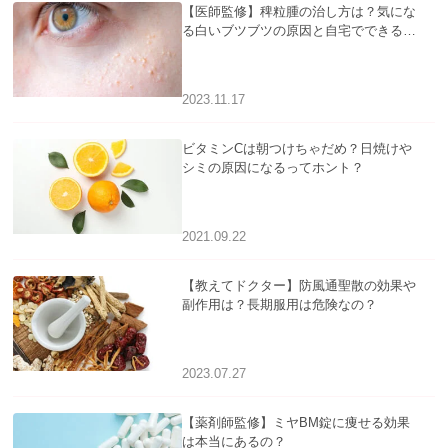
【医師監修】稗粒腫の治し方は？気にな
る白いブツブツの原因と自宅でできるケ
アについて
2023.11.17
ビタミンCは朝つけちゃだめ？日焼けや
シミの原因になるってホント？
2021.09.22
【教えてドクター】防風通聖散の効果や
副作用は？長期服用は危険なの？
2023.07.27
【薬剤師監修】ミヤBM錠に痩せる効果
は本当にあるの？