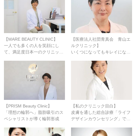
【MARE BEAUTY CLINIC】
【医療法人社団青真会 青山エ
一人でも多くの人を笑顔にし
ルクリニック】
て、満足度日本一のクリニッ…
いくつになってもキレイにな…
【PRISM Beauty Clinic】
【私のクリニック目白】
「理想の輪郭へ」脂肪吸引のス
皮膚を通した総合診療「ライフ
ペシャリストが導く輪郭形成
デザインカウンセリング」で…