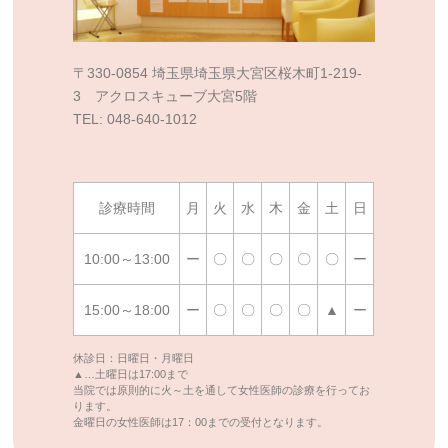
〒330-0854 埼玉県埼玉県大宮区桜木町1-219-
3 アクロスキューブ大宮5階
TEL: 048-640-1012
診療時間
月
火
水
木
金
土
日
10:00～13:00
ー
〇
〇
〇
〇
〇
ー
15:00～18:00
ー
〇
〇
〇
〇
▲
ー
休診日：日曜日・月曜日
▲…土曜日は17:00まで
当院では原則的に火～土を通して女性医師の診療を行ってお
ります。
金曜日の女性医師は17：00までの受付となります。