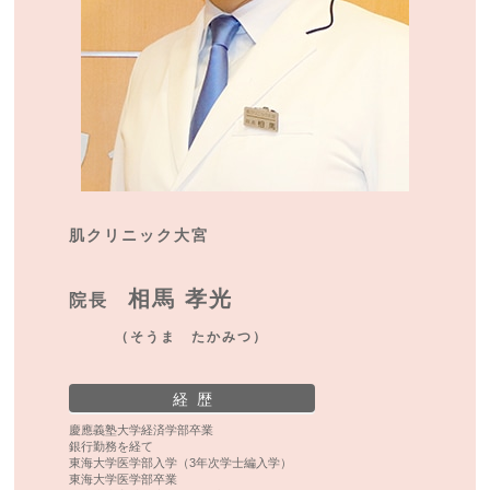
肌クリニック大宮
相馬 孝光
院長
（そうま たかみつ）
経 歴
慶應義塾大学経済学部卒業
銀行勤務を経て
東海大学医学部入学（3年次学士編入学）
東海大学医学部卒業