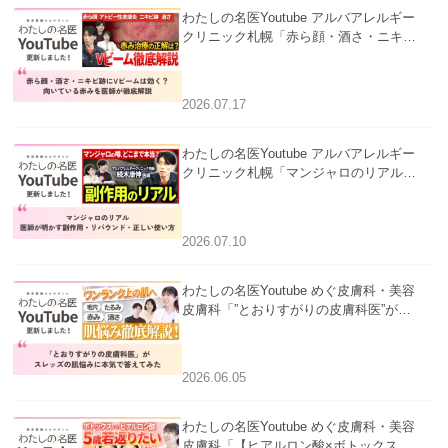
わたしの名医Youtube アルバアレルギー
クリニック札幌「赤ら顔・酒さ・ニキビ
跡にVビームは効く？向いている赤みを
医師が徹底解説」を公開いたしました。
2026.07.17
わたしの名医Youtube アルバアレルギー
クリニック札幌「マンジャロのリアル｜
医師が明かす副作用・リバウンド・正し
い使い方」を公開いたしました。
2026.07.10
わたしの名医Youtube めぐ皮膚科・美容
皮膚科「”とおりすがりの皮膚科医”がス
レッズの肌悩みに本気で答えてみた」を
公開いたしました。
2026.06.05
わたしの名医Youtube めぐ皮膚科・美容
皮膚科「【ヒアルロン酸×ボトックス併