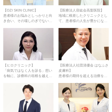
【OZI SKIN CLINIC】
【医療法人容紘会高梨医院】
患者様のお悩みとしっかりと向
地域に根差したクリニックとし
き合い、その場しのぎでない…
て、患者様の人生が豊かにな…
【ヒロクリニック】
【医療法人社団清優会 はなふさ
「病気ではなく人を診る」想い
皮膚科】
を軸に、診療科の垣根を越え…
患者様の期待を超える治療を…