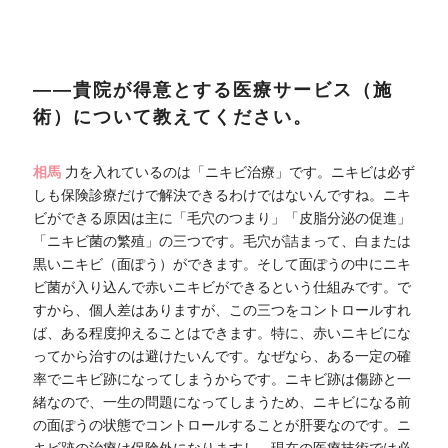
――貴院が得意とする医療サービス（施
術）について教えてください。
相馬
力を入れているのは「ニキビ治療」です。ニキビは必ず
しも保険診療だけで解決できるわけではないんですね。ニキ
ビができる原因は主に「毛穴のつまり」「皮脂分泌の促進」
「ニキビ菌の繁殖」の三つです。毛穴が詰まって、白または
黒いニキビ（面ぽう）ができます。そして面ぽうの中にニキ
ビ菌が入り込んで赤いニキビができるという仕組みです。で
すから、個人差はありますが、この三つをコントロールすれ
ば、ある程度抑えることはできます。特に、赤いニキビにな
ってから治すのは避けたいんです。なぜなら、ある一定の確
率でニキビ跡になってしまうからです。ニキビ跡は傷跡と一
緒なので、一生の問題になってしまうため、ニキビになる前
の面ぽうの状態でコントロールすることが肝要なのです。ニ
キビ跡の治療は保険外になりますし、現在の医療技術では必