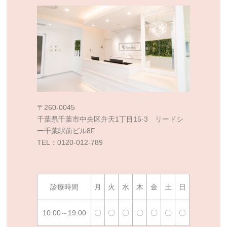
〒260-0045
千葉県千葉市中央区弁天1丁目15-3 リードシ
ー千葉駅前ビル8F
TEL：0120-012-789
診療時間
月
火
水
木
金
土
日
10:00～19:00
〇
〇
〇
〇
〇
〇
〇