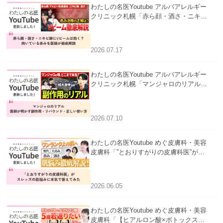
わたしの名医Youtube アルバアレルギー
クリニック札幌「赤ら顔・酒さ・ニキビ
跡にVビームは効く？向いている赤みを
医師が徹底解説」を公開いたしました。
2026.07.17
わたしの名医Youtube アルバアレルギー
クリニック札幌「マンジャロのリアル｜
医師が明かす副作用・リバウンド・正し
い使い方」を公開いたしました。
2026.07.10
わたしの名医Youtube めぐ皮膚科・美容
皮膚科「”とおりすがりの皮膚科医”がス
レッズの肌悩みに本気で答えてみた」を
公開いたしました。
2026.06.05
わたしの名医Youtube めぐ皮膚科・美容
皮膚科「【ヒアルロン酸×ボトックス併