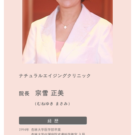
ナチュラルエイジングクリニック
宗雪 正美
院長
（むねゆき まさみ）
経 歴
1994年
杏林大学医学部卒業
杏林大学付属病院皮膚科学教室 入局