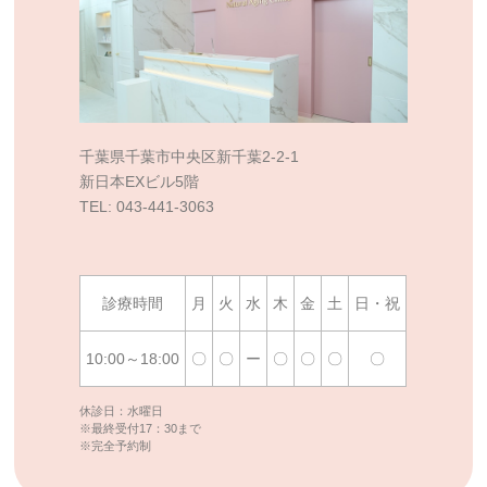
千葉県千葉市中央区新千葉2-2-1
新日本EXビル5階
TEL: 043-441-3063
診療時間
月
火
水
木
金
土
日・祝
10:00～18:00
〇
〇
ー
〇
〇
〇
〇
休診日：水曜日
※最終受付17：30まで
※完全予約制