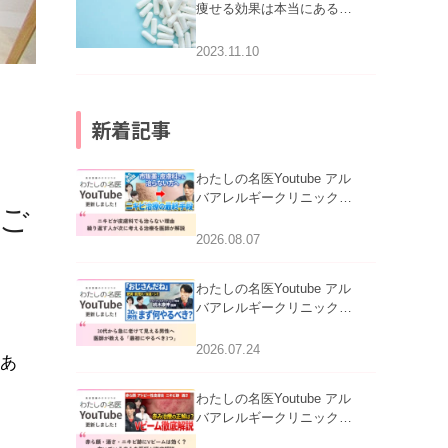
痩せる効果は本当にある
の？
2023.11.10
新着記事
わたしの名医Youtube アル
バアレルギークリニック札
ご
幌「ニキビが皮膚科でも治
らない理由｜繰り返す人が
2026.08.07
次に考える治療を医師が解
説」を公開いたしました。
わたしの名医Youtube アル
バアレルギークリニック札
幌「30代から急に老けて見
える男性へ｜医師が教える
2026.07.24
にあ
「最初にやるべき3つ」」を
公開いたしました。
わたしの名医Youtube アル
バアレルギークリニック札
幌「赤ら顔・酒さ・ニキビ