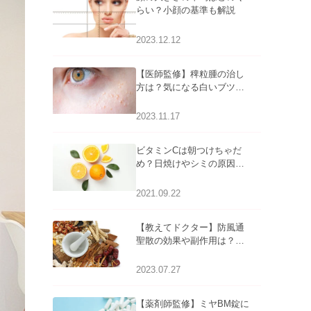
らい？小顔の基準も解説
2023.12.12
【医師監修】稗粒腫の治し
方は？気になる白いブツブ
ツの原因と自宅でできるケ
アについて
2023.11.17
ビタミンCは朝つけちゃだ
め？日焼けやシミの原因に
なるってホント？
2021.09.22
【教えてドクター】防風通
聖散の効果や副作用は？長
期服用は危険なの？
2023.07.27
【薬剤師監修】ミヤBM錠に