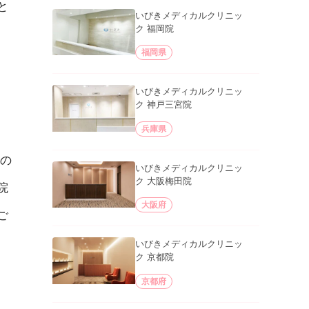
と
いびきメディカルクリニッ
ク 福岡院
福岡県
いびきメディカルクリニッ
ク 神戸三宮院
兵庫県
の
いびきメディカルクリニッ
ク 大阪梅田院
院
大阪府
ご
いびきメディカルクリニッ
ク 京都院
京都府