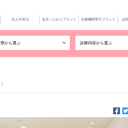
医人VOICE
名医こだわりブランド
医療機関専売ブランド
話
府県から選ぶ
診療内容から選ぶ
ク】
てご提供する。『マイ形成外科スキンクリニック』