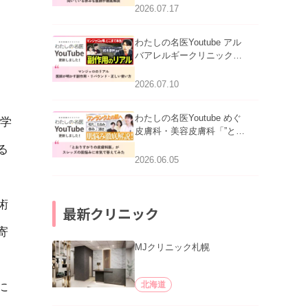
跡にVビームは効く？向い
2026.07.17
ている赤みを医師が徹底解
説」を公開いたしました。
わたしの名医Youtube アル
バアレルギークリニック札
幌「マンジャロのリアル｜
医師が明かす副作用・リバ
2026.07.10
ウンド・正しい使い方」を
公開いたしました。
わたしの名医Youtube めぐ
学
皮膚科・美容皮膚科「”とお
りすがりの皮膚科医”がスレ
る
ッズの肌悩みに本気で答え
2026.06.05
てみた」を公開いたしまし
た。
術
最新クリニック
寄
MJクリニック札幌
北海道
に