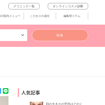
クリニック一覧
オンラインコスメ診断
題の院内メニュー
こだわりの成分
編集部コラム
人気記事
顔の大きさの平均はどのく