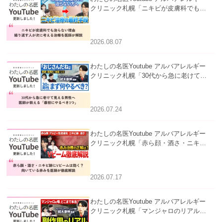
クリニック札幌「ニキビが皮膚科でも治
らない理由｜繰り返す人が次に考える治
療を医師が解説」を公開いたしました。
2026.08.07
わたしの名医Youtube アルバアレルギー
クリニック札幌「30代から急に老けて見
える男性へ｜医師が教える「最初にやる
べき3つ」」を公開いたしました。
2026.07.24
わたしの名医Youtube アルバアレルギー
クリニック札幌「赤ら顔・酒さ・ニキビ
跡にVビームは効く？向いている赤みを
医師が徹底解説」を公開いたしました。
2026.07.17
わたしの名医Youtube アルバアレルギー
クリニック札幌「マンジャロのリアル｜
医師が明かす副作用・リバウンド・正し