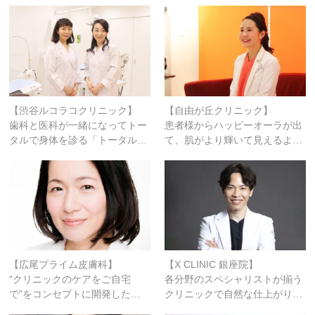
【渋谷ルコラコクリニック】
【自由が丘クリニック】
歯科と医科が一緒になってトー
患者様からハッピーオーラが出
タルで身体を診る「トータル…
て、肌がより輝いて見えるよ…
【広尾プライム皮膚科】
【X CLINIC 銀座院】
“クリニックのケアをご自宅
各分野のスペシャリストが揃う
で”をコンセプトに開発した…
クリニックで自然な仕上がり…