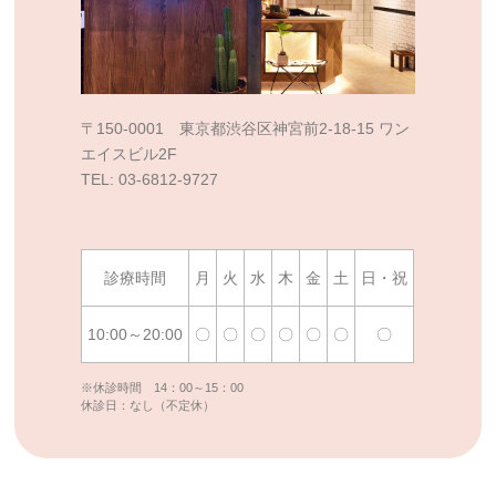
〒150-0001 東京都渋谷区神宮前2-18-15 ワン
エイスビル2F
TEL: 03-6812-9727
診療時間
月
火
水
木
金
土
日・祝
10:00～20:00
〇
〇
〇
〇
〇
〇
〇
※休診時間 14：00～15：00
休診日：なし（不定休）