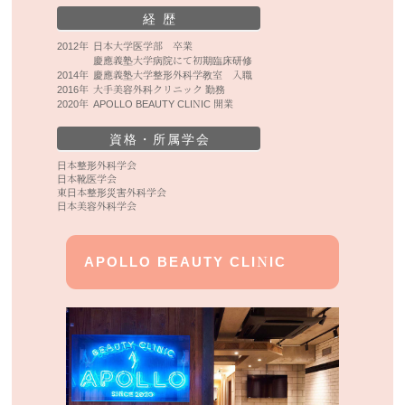
経 歴
2012年
日本大学医学部 卒業
慶應義塾大学病院にて初期臨床研修
2014年
慶應義塾大学整形外科学教室 入職
2016年
大手美容外科クリニック 勤務
2020年
APOLLO BEAUTY CLINIC 開業
資格・所属学会
日本整形外科学会
日本靴医学会
東日本整形災害外科学会
日本美容外科学会
APOLLO BEAUTY CLINIC