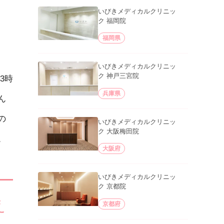
いびきメディカルクリニッ
ク 福岡院
福岡県
いびきメディカルクリニッ
ク 神戸三宮院
3時
兵庫県
ん
の
いびきメディカルクリニッ
ク 大阪梅田院
。
大阪府
いびきメディカルクリニッ
ク 京都院
え
京都府