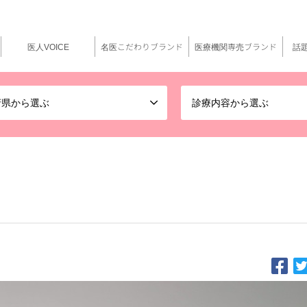
医人VOICE
名医こだわりブランド
医療機関専売ブランド
話
府県から選ぶ
診療内容から選ぶ
ト”で診察