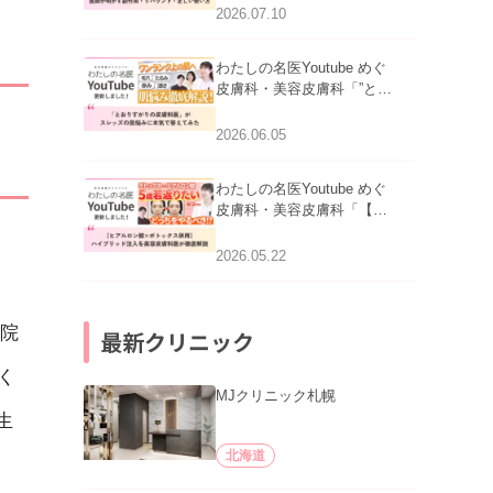
医師が明かす副作用・リバ
2026.07.10
ウンド・正しい使い方」を
公開いたしました。
わたしの名医Youtube めぐ
皮膚科・美容皮膚科「”とお
りすがりの皮膚科医”がスレ
ッズの肌悩みに本気で答え
2026.06.05
てみた」を公開いたしまし
た。
わたしの名医Youtube めぐ
皮膚科・美容皮膚科「【ヒ
アルロン酸×ボトックス併
用】ハイブリッド注入を美
2026.05.22
容皮膚科医が徹底解説」を
公開いたしました。
院
最新クリニック
く
MJクリニック札幌
生
北海道