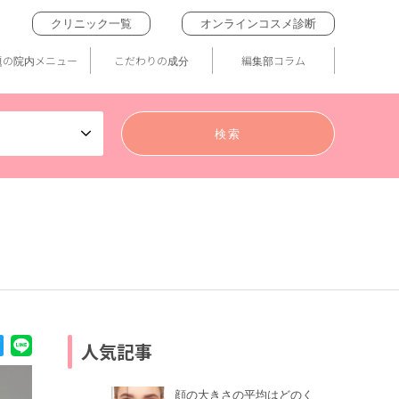
クリニック一覧
オンラインコスメ診断
題の院内メニュー
こだわりの成分
編集部コラム
人気記事
顔の大きさの平均はどのく