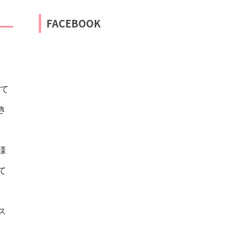
FACEBOOK
て
き
様
て
ス