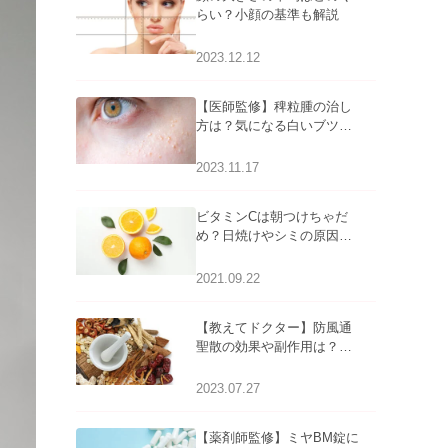
らい？小顔の基準も解説
2023.12.12
【医師監修】稗粒腫の治し
方は？気になる白いブツブ
ツの原因と自宅でできるケ
アについて
2023.11.17
ビタミンCは朝つけちゃだ
め？日焼けやシミの原因に
なるってホント？
2021.09.22
【教えてドクター】防風通
聖散の効果や副作用は？長
期服用は危険なの？
2023.07.27
【薬剤師監修】ミヤBM錠に