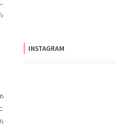
し
ら
INSTAGRAM
め
こ
お