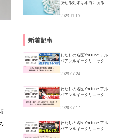
痩せる効果は本当にある
の？
2023.11.10
新着記事
わたしの名医Youtube アル
バアレルギークリニック札
幌「30代から急に老けて見
える男性へ｜医師が教える
2026.07.24
「最初にやるべき3つ」」を
公開いたしました。
わたしの名医Youtube アル
バアレルギークリニック札
幌「赤ら顔・酒さ・ニキビ
跡にVビームは効く？向い
2026.07.17
術
ている赤みを医師が徹底解
説」を公開いたしました。
わたしの名医Youtube アル
の
バアレルギークリニック札
幌「マンジャロのリアル｜