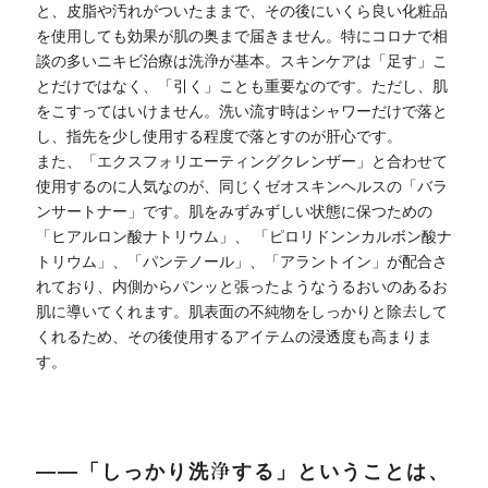
と、皮脂や汚れがついたままで、その後にいくら良い化粧品
を使用しても効果が肌の奥まで届きません。特にコロナで相
談の多いニキビ治療は洗浄が基本。スキンケアは「足す」こ
とだけではなく、「引く」ことも重要なのです。ただし、肌
をこすってはいけません。洗い流す時はシャワーだけで落と
し、指先を少し使用する程度で落とすのが肝心です。
また、「エクスフォリエーティングクレンザー」と合わせて
使用するのに人気なのが、同じくゼオスキンヘルスの「バラ
ンサートナー」です。肌をみずみずしい状態に保つための
「ヒアルロン酸ナトリウム」、 「ピロリドンンカルボン酸ナ
トリウム」、「パンテノール」、「アラントイン」が配合さ
れており、内側からパンッと張ったようなうるおいのあるお
肌に導いてくれます。肌表面の不純物をしっかりと除去して
くれるため、その後使用するアイテムの浸透度も高まりま
す。
――「しっかり洗浄する」ということは、