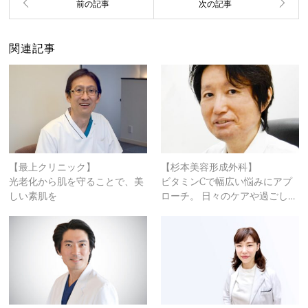
関連記事
【最上クリニック】
【杉本美容形成外科​】
光老化から肌を守ることで、美
ビタミンCで幅広い悩みにアプ
しい素肌を
ローチ。 日々のケアや過ごし…