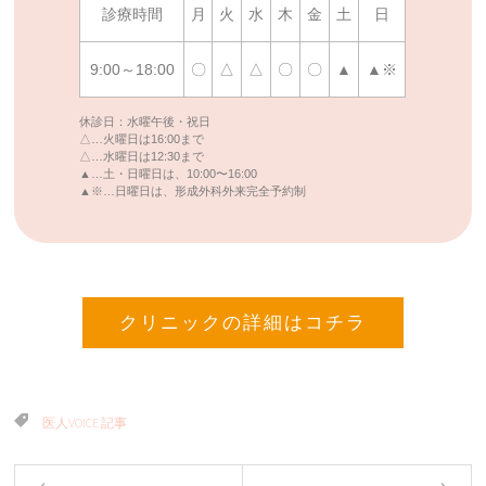
診療時間
月
火
水
木
金
土
日
9:00～18:00
〇
△
△
〇
〇
▲
▲※
休診日：水曜午後・祝日
△…火曜日は16:00まで
△…水曜日は12:30まで
▲…土・日曜日は、10:00〜16:00
▲※…日曜日は、形成外科外来完全予約制
クリニックの詳細はコチラ
医人VOICE 記事