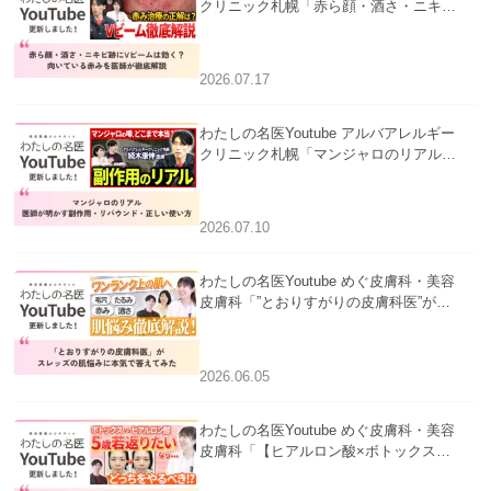
クリニック札幌「赤ら顔・酒さ・ニキビ
跡にVビームは効く？向いている赤みを
医師が徹底解説」を公開いたしました。
2026.07.17
わたしの名医Youtube アルバアレルギー
クリニック札幌「マンジャロのリアル｜
医師が明かす副作用・リバウンド・正し
い使い方」を公開いたしました。
2026.07.10
わたしの名医Youtube めぐ皮膚科・美容
皮膚科「”とおりすがりの皮膚科医”がス
レッズの肌悩みに本気で答えてみた」を
公開いたしました。
2026.06.05
わたしの名医Youtube めぐ皮膚科・美容
皮膚科「【ヒアルロン酸×ボトックス併
用】ハイブリッド注入を美容皮膚科医が