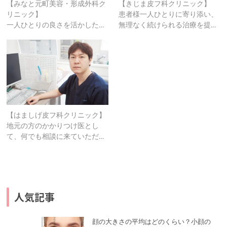
【みなと元町美容・形成外科ク
【きじま皮フ科クリニック】
リニック】
患者様一人ひとりに寄り添い、
一人ひとりの良さを活かした…
無理なく続けられる治療を提…
【はましげ皮フ科クリニック】
地元の方のかかりつけ医とし
て、何でも相談に来ていただ…
人気記事
顔の大きさの平均はどのくらい？小顔の