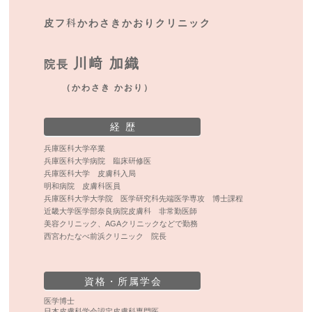
皮フ科かわさきかおりクリニック
川﨑 加織
院長
（かわさき かおり）
経 歴
兵庫医科大学卒業
兵庫医科大学病院 臨床研修医
兵庫医科大学 皮膚科入局
明和病院 皮膚科医員
兵庫医科大学大学院 医学研究科先端医学専攻 博士課程
近畿大学医学部奈良病院皮膚科 非常勤医師
美容クリニック、AGAクリニックなどで勤務
西宮わたなべ前浜クリニック 院長
資格・所属学会
医学博士
日本皮膚科学会認定皮膚科専門医