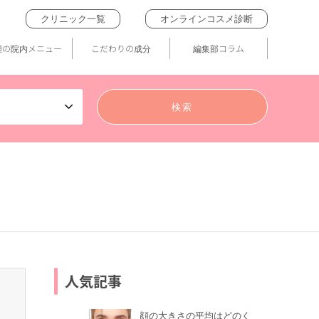
クリニック一覧
オンラインコスメ診断
題の院内メニュー
こだわりの成分
編集部コラム
人気記事
顔の大きさの平均はどのく