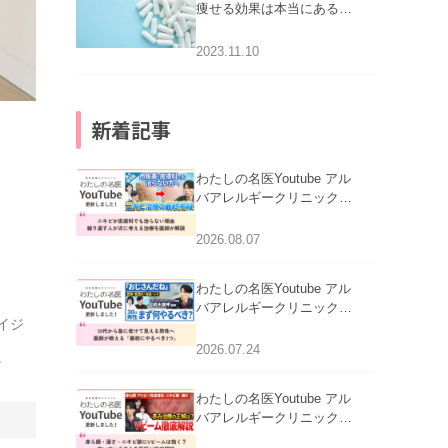
痩せる効果は本当にある
の？
2023.11.10
新着記事
わたしの名医Youtube アル
バアレルギークリニック札
幌「ニキビが皮膚科でも治
らない理由｜繰り返す人が
2026.08.07
次に考える治療を医師が解
説」を公開いたしました。
わたしの名医Youtube アル
バアレルギークリニック札
イジ
幌「30代から急に老けて見
える男性へ｜医師が教える
2026.07.24
。
「最初にやるべき3つ」」を
公開いたしました。
わたしの名医Youtube アル
バアレルギークリニック札
幌「赤ら顔・酒さ・ニキビ