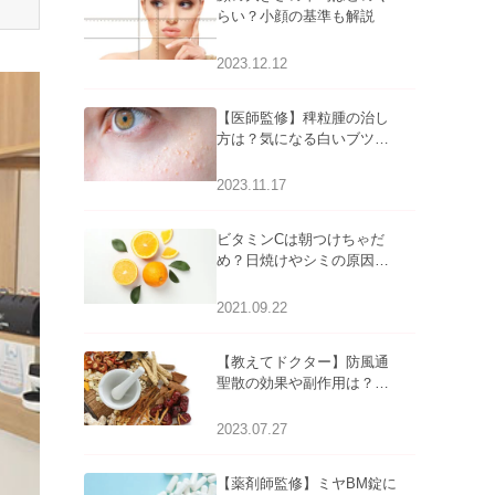
らい？小顔の基準も解説
2023.12.12
【医師監修】稗粒腫の治し
方は？気になる白いブツブ
ツの原因と自宅でできるケ
アについて
2023.11.17
ビタミンCは朝つけちゃだ
め？日焼けやシミの原因に
なるってホント？
2021.09.22
【教えてドクター】防風通
聖散の効果や副作用は？長
期服用は危険なの？
2023.07.27
【薬剤師監修】ミヤBM錠に