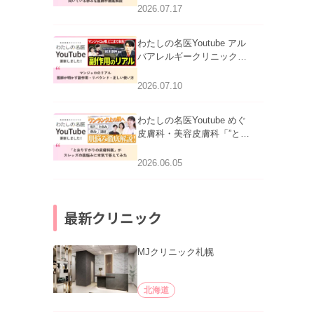
跡にVビームは効く？向い
2026.07.17
ている赤みを医師が徹底解
説」を公開いたしました。
わたしの名医Youtube アル
バアレルギークリニック札
幌「マンジャロのリアル｜
医師が明かす副作用・リバ
2026.07.10
ウンド・正しい使い方」を
公開いたしました。
わたしの名医Youtube めぐ
皮膚科・美容皮膚科「”とお
りすがりの皮膚科医”がスレ
ッズの肌悩みに本気で答え
2026.06.05
てみた」を公開いたしまし
た。
最新クリニック
MJクリニック札幌
北海道