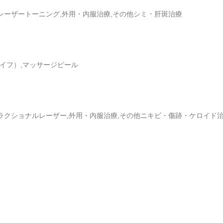
レーザートーニング,外用・内服治療,その他シミ・肝斑治療
ハイフ）,マッサージピール
フラクショナルレーザー,外用・内服治療,その他ニキビ・傷跡・ケロイド