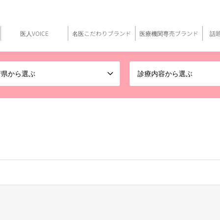
医人VOICE
名医こだわりブランド
医療機関専売ブランド
話
府県から選ぶ
診療内容から選ぶ