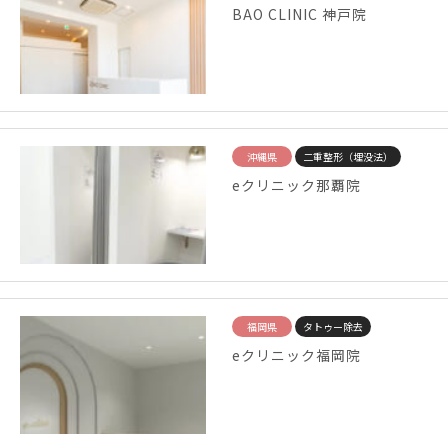
BAO CLINIC 神戸院
沖縄県
二重整形（埋没法）
eクリニック那覇院
福岡県
タトゥー除去
eクリニック福岡院