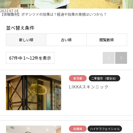
2022.07.18
【体験取材】ポテンツァの効果は？経過や効果の実感はいつから？
並べ替え条件
新しい順
古い順
閲覧数順
67件中 1〜12件を表示


東京都
二重整形（埋没法）
LIKKAスキンニック
兵庫県
ハイドラフェイシャル