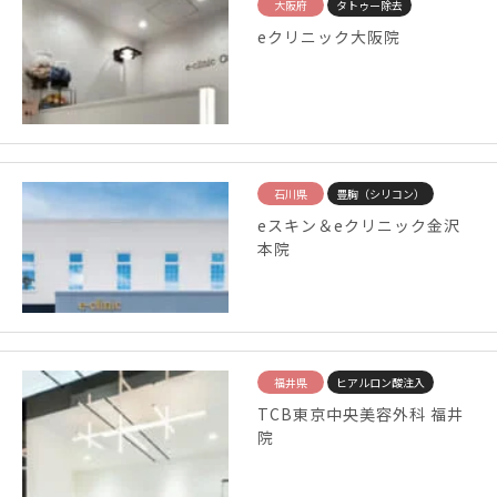
大阪府
タトゥー除去
eクリニック大阪院
石川県
豊胸（シリコン）
eスキン＆eクリニック金沢
本院
福井県
ヒアルロン酸注入
TCB東京中央美容外科 福井
院