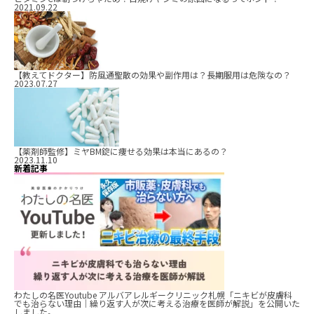
2021.09.22
【教えてドクター】防風通聖散の効果や副作用は？長期服用は危険なの？
2023.07.27
【薬剤師監修】ミヤBM錠に痩せる効果は本当にあるの？
2023.11.10
新着記事
わたしの名医Youtube アルバアレルギークリニック札幌「ニキビが皮膚科
でも治らない理由｜繰り返す人が次に考える治療を医師が解説」を公開いた
しました。