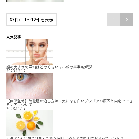
67件中 1〜12件を表示


人気記事
顔の大きさの平均はどのくらい？小顔の基準も解説
2023.12.12
【医師監修】稗粒腫の治し方は？気になる白いブツブツの原因と自宅ででき
るケアについて
2023.11.17
ビタミンCは朝つけちゃだめ？日焼けやシミの原因になるってホント？