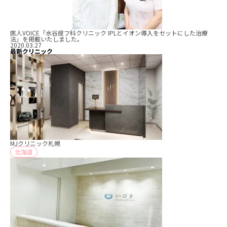
医人VOICE「水谷皮フ科クリニック IPLとイオン導入をセットにした治療
法」を掲載いたしました。
2020.03.27
最新クリニック
MJクリニック札幌
北海道