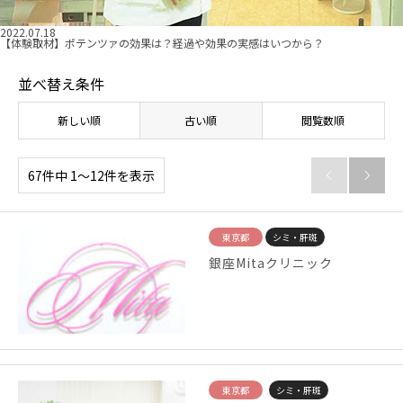
2022.07.18
【体験取材】ポテンツァの効果は？経過や効果の実感はいつから？
並べ替え条件
新しい順
古い順
閲覧数順
67件中 1〜12件を表示


東京都
シミ・肝斑
銀座Mitaクリニック
東京都
シミ・肝斑