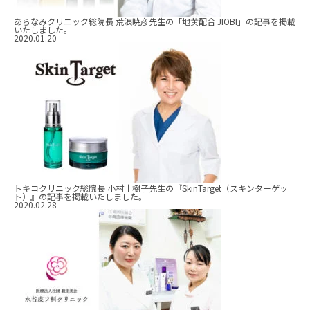
あらなみクリニック総院長 荒浪暁彦先生の「地黄配合 JIOBI」の記事を掲載
いたしました。
2020.01.20
トキコクリニック総院長 小村十樹子先生の『SkinTarget（スキンターゲッ
ト）』の記事を掲載いたしました。
2020.02.28