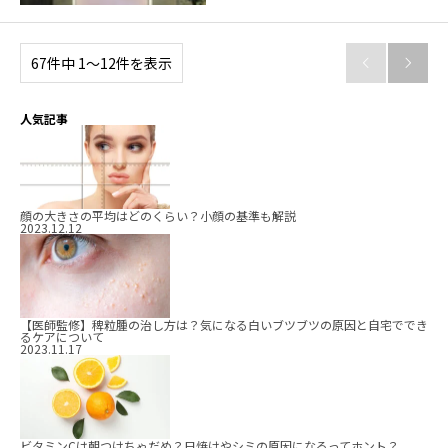
67件中 1〜12件を表示


人気記事
顔の大きさの平均はどのくらい？小顔の基準も解説
2023.12.12
【医師監修】稗粒腫の治し方は？気になる白いブツブツの原因と自宅ででき
るケアについて
2023.11.17
ビタミンCは朝つけちゃだめ？日焼けやシミの原因になるってホント？