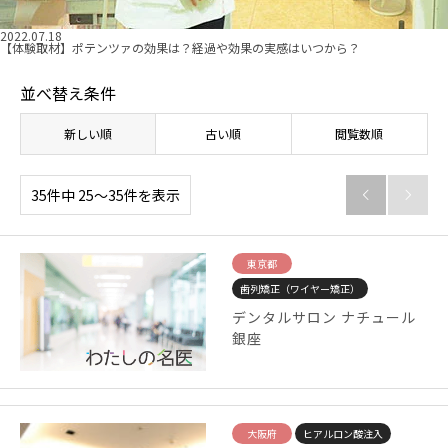
2022.07.18
【体験取材】ポテンツァの効果は？経過や効果の実感はいつから？
並べ替え条件
新しい順
古い順
閲覧数順
35件中 25〜35件を表示


東京都
歯列矯正（ワイヤー矯正）
デンタルサロン ナチュール
銀座
大阪府
ヒアルロン酸注入