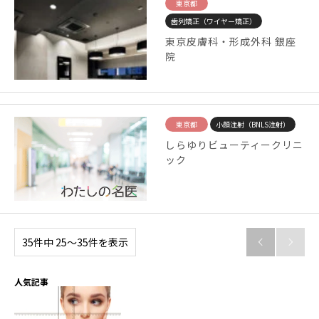
東京都
歯列矯正（ワイヤー矯正）
東京皮膚科・形成外科 銀座
院
東京都
小顔注射（BNLS注射）
しらゆりビューティークリニ
ック
35件中 25〜35件を表示


人気記事