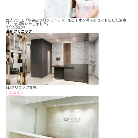
医人VOICE「水谷皮フ科クリニック IPLとイオン導入をセットにした治療
法」を掲載いたしました。
2020.03.27
最新クリニック
MJクリニック札幌
北海道