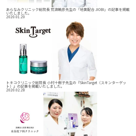
あらなみクリニック総院長 荒浪暁彦先生の「地黄配合 JIOBI」の記事を掲載
いたしました。
2020.01.20
トキコクリニック総院長 小村十樹子先生の『SkinTarget（スキンターゲッ
ト）』の記事を掲載いたしました。
2020.02.28