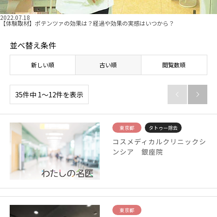
2022.07.18
【体験取材】ポテンツァの効果は？経過や効果の実感はいつから？
並べ替え条件
新しい順
古い順
閲覧数順
35件中 1〜12件を表示


東京都
タトゥー除去
コスメディカルクリニックシ
ンシア 銀座院
東京都