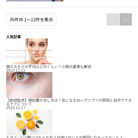
35件中 1〜12件を表示


人気記事
顔の大きさの平均はどのくらい？小顔の基準も解説
2023.12.12
【医師監修】稗粒腫の治し方は？気になる白いブツブツの原因と自宅ででき
るケアについて
2023.11.17
ビタミンCは朝つけちゃだめ？日焼けやシミの原因になるってホント？