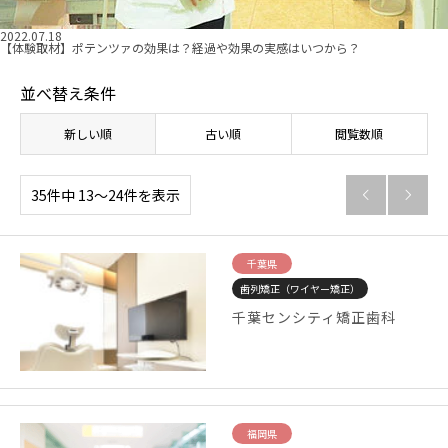
2022.07.18
【体験取材】ポテンツァの効果は？経過や効果の実感はいつから？
並べ替え条件
新しい順
古い順
閲覧数順
35件中 13〜24件を表示


千葉県
歯列矯正（ワイヤー矯正）
千葉センシティ矯正歯科
福岡県