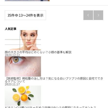
35件中 13〜24件を表示


人気記事
顔の大きさの平均はどのくらい？小顔の基準も解説
2023.12.12
【医師監修】稗粒腫の治し方は？気になる白いブツブツの原因と自宅ででき
るケアについて
2023.11.17
ビタミンCは朝つけちゃだめ？日焼けやシミの原因になるってホント？