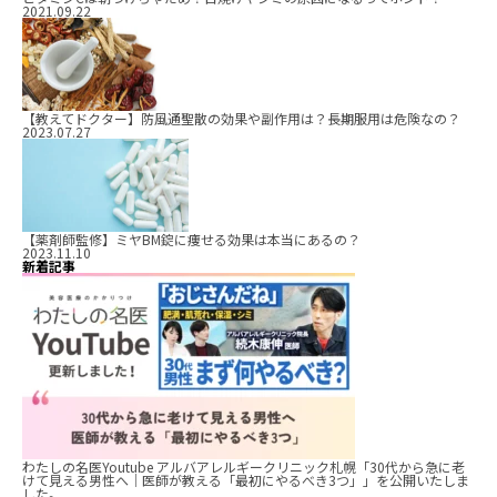
2021.09.22
【教えてドクター】防風通聖散の効果や副作用は？長期服用は危険なの？
2023.07.27
【薬剤師監修】ミヤBM錠に痩せる効果は本当にあるの？
2023.11.10
新着記事
わたしの名医Youtube アルバアレルギークリニック札幌「30代から急に老
けて見える男性へ｜医師が教える「最初にやるべき3つ」」を公開いたしま
した。