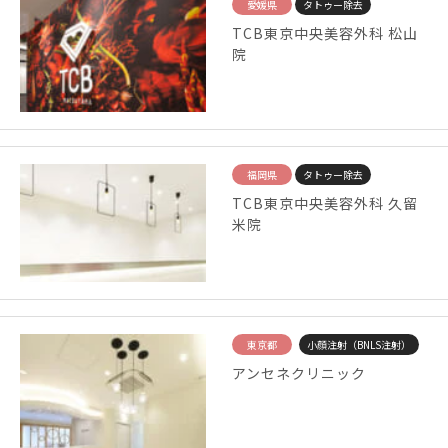
愛媛県
タトゥー除去
TCB東京中央美容外科 松山
院
福岡県
タトゥー除去
TCB東京中央美容外科 久留
米院
東京都
小顔注射（BNLS注射）
アンセネクリニック