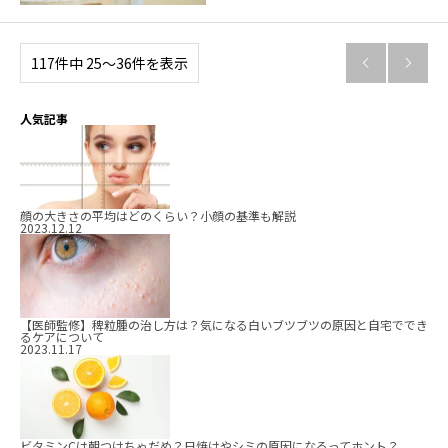
117件中 25〜36件を表示


人気記事
顔の大きさの平均はどのくらい？小顔の基準も解説
2023.12.12
【医師監修】稗粒腫の治し方は？気になる白いブツブツの原因と自宅ででき
るケアについて
2023.11.17
ビタミンCは朝つけちゃだめ？日焼けやシミの原因になるってホント？