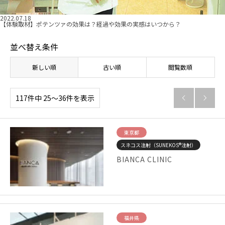
2022.07.18
【体験取材】ポテンツァの効果は？経過や効果の実感はいつから？
並べ替え条件
新しい順
古い順
閲覧数順
117件中 25〜36件を表示


東京都
スネコス注射（SUNEKOS®注射）
BIANCA CLINIC
福井県