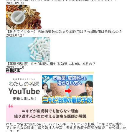
2021.09.22
【教えてドクター】防風通聖散の効果や副作用は？長期服用は危険なの？
2023.07.27
【薬剤師監修】ミヤBM錠に痩せる効果は本当にあるの？
2023.11.10
新着記事
わたしの名医Youtube アルバアレルギークリニック札幌「ニキビが皮膚科
でも治らない理由｜繰り返す人が次に考える治療を医師が解説」を公開いた
しました。