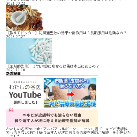
2021.09.22
【教えてドクター】防風通聖散の効果や副作用は？長期服用は危険なの？
2023.07.27
【薬剤師監修】ミヤBM錠に痩せる効果は本当にあるの？
2023.11.10
新着記事
わたしの名医Youtube アルバアレルギークリニック札幌「ニキビが皮膚科
でも治らない理由｜繰り返す人が次に考える治療を医師が解説」を公開いた
しました。