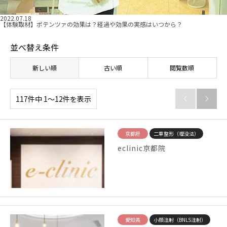
2022.07.18
【体験取材】ポテンツァの効果は？経過や効果の実感はいつから？
並べ替え条件
新しい順
古い順
閲覧数順
117件中 1〜12件を表示


京都府
二重整形（埋没法）
eclinic京都院
愛知県
小顔注射（BNLS注射）