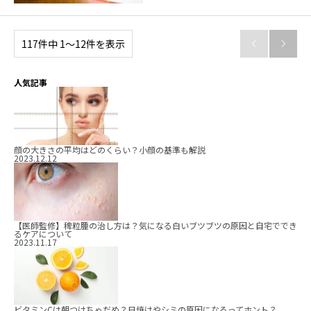
117件中 1〜12件を表示


人気記事
顔の大きさの平均はどのくらい？小顔の基準も解説
2023.12.12
【医師監修】稗粒腫の治し方は？気になる白いブツブツの原因と自宅ででき
るケアについて
2023.11.17
ビタミンCは朝つけちゃだめ？日焼けやシミの原因になるってホント？