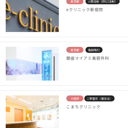
東京都
小顔注射（BNLS注射）
eクリニック新宿院
東京都
脂肪吸引
銀座マイアミ美容外科
大阪府
二重整形（埋没法）
こまちクリニック