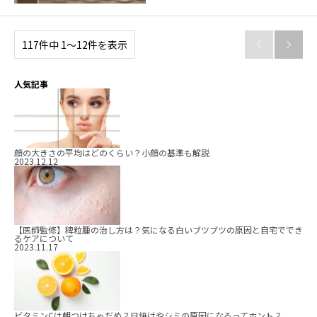
117件中 1〜12件を表示


人気記事
顔の大きさの平均はどのくらい？小顔の基準も解説
2023.12.12
【医師監修】稗粒腫の治し方は？気になる白いブツブツの原因と自宅ででき
るケアについて
2023.11.17
ビタミンCは朝つけちゃだめ？日焼けやシミの原因になるってホント？