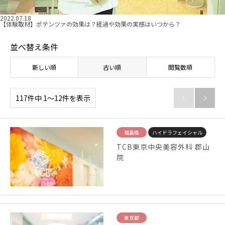
2022.07.18
【体験取材】ポテンツァの効果は？経過や効果の実感はいつから？
並べ替え条件
新しい順
古い順
閲覧数順
117件中 1〜12件を表示


福島県
ハイドラフェイシャル
TCB東京中央美容外科 郡山
院
東京都