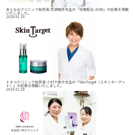
あらなみクリニック総院長 荒浪暁彦先生の「地黄配合 JIOBI」の記事を掲載
いたしました。
2020.01.20
トキコクリニック総院長 小村十樹子先生の『SkinTarget（スキンターゲッ
ト）』の記事を掲載いたしました。
2020.02.28