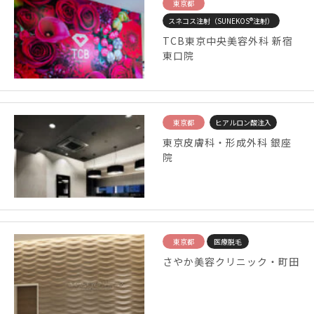
東京都
スネコス注射（SUNEKOS®注射）
TCB東京中央美容外科 新宿
東口院
東京都
ヒアルロン酸注入
東京皮膚科・形成外科 銀座
院
東京都
医療脱毛
さやか美容クリニック・町田