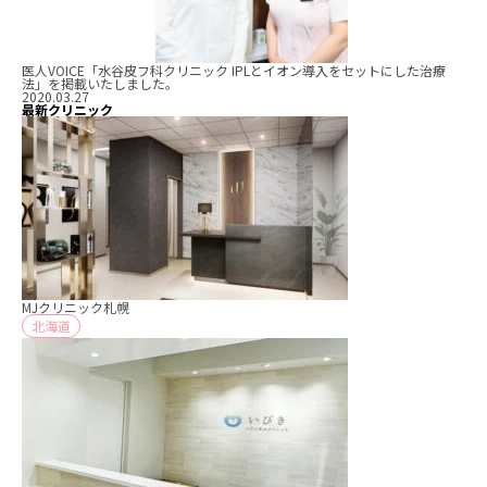
医人VOICE「水谷皮フ科クリニック IPLとイオン導入をセットにした治療
法」を掲載いたしました。
2020.03.27
最新クリニック
MJクリニック札幌
北海道