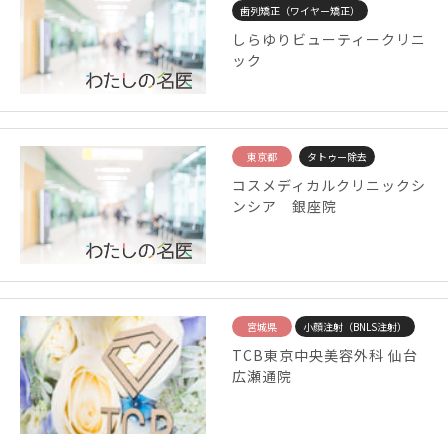
歯列矯正（ワイヤー矯正）
しらゆりビューティークリニ
ック
東京都
タトゥー除去
コスメディカルクリニックシ
ンシア 銀座院
宮城県
小顔注射（BNLS注射）
TCB東京中央美容外科 仙台
広瀬通院