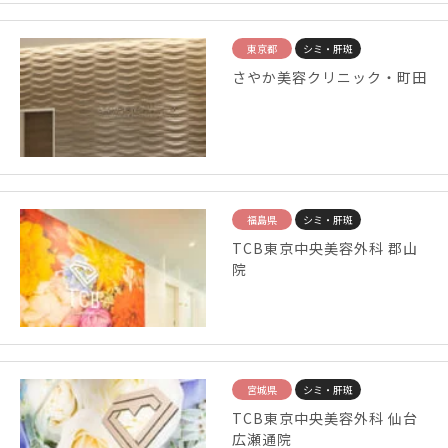
東京都
シミ・肝斑
さやか美容クリニック・町田
福島県
シミ・肝斑
TCB東京中央美容外科 郡山
院
宮城県
シミ・肝斑
TCB東京中央美容外科 仙台
広瀬通院