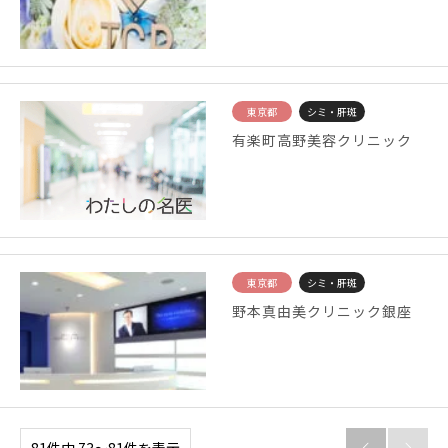
東京都
シミ・肝斑
有楽町高野美容クリニック
東京都
シミ・肝斑
野本真由美クリニック銀座
81件中 73〜81件を表示

