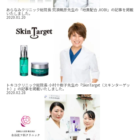
あらなみクリニック総院長 荒浪暁彦先生の「地黄配合 JIOBI」の記事を掲載
いたしました。
2020.01.20
トキコクリニック総院長 小村十樹子先生の『SkinTarget（スキンターゲッ
ト）』の記事を掲載いたしました。
2020.02.28