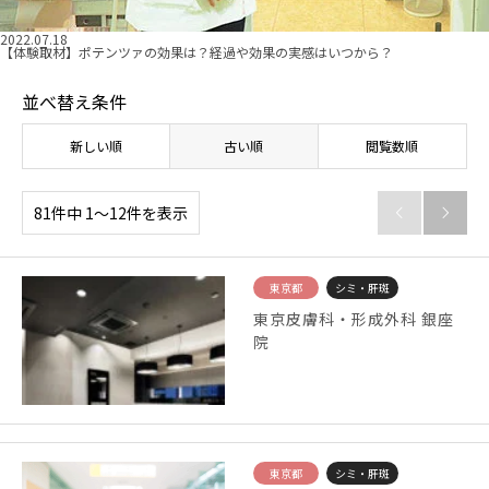
2022.07.18
【体験取材】ポテンツァの効果は？経過や効果の実感はいつから？
並べ替え条件
新しい順
古い順
閲覧数順
81件中 1〜12件を表示


東京都
シミ・肝斑
東京皮膚科・形成外科 銀座
院
東京都
シミ・肝斑