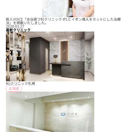
医人VOICE「水谷皮フ科クリニック IPLとイオン導入をセットにした治療
法」を掲載いたしました。
2020.03.27
最新クリニック
MJクリニック札幌
北海道