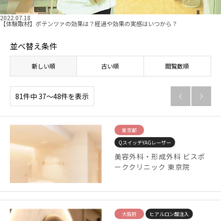
2022.07.18
【体験取材】ポテンツァの効果は？経過や効果の実感はいつから？
並べ替え条件
新しい順
古い順
閲覧数順
81件中 37〜48件を表示


東京都
QスイッチYAGレーザー
美容外科・形成外科 ビスポ
ーククリニック 東京院
大阪府
ヒアルロン酸注入