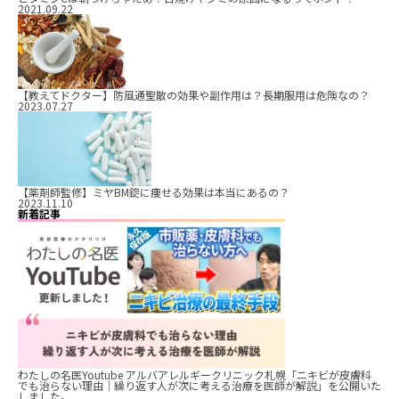
2021.09.22
【教えてドクター】防風通聖散の効果や副作用は？長期服用は危険なの？
2023.07.27
【薬剤師監修】ミヤBM錠に痩せる効果は本当にあるの？
2023.11.10
新着記事
わたしの名医Youtube アルバアレルギークリニック札幌「ニキビが皮膚科
でも治らない理由｜繰り返す人が次に考える治療を医師が解説」を公開いた
しました。