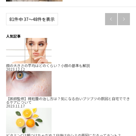
81件中 37〜48件を表示


人気記事
顔の大きさの平均はどのくらい？小顔の基準も解説
2023.12.12
【医師監修】稗粒腫の治し方は？気になる白いブツブツの原因と自宅ででき
るケアについて
2023.11.17
ビタミンCは朝つけちゃだめ？日焼けやシミの原因になるってホント？