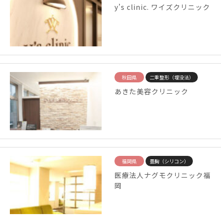
y’s clinic. ワイズクリニック
秋田県
二重整形（埋没法）
あきた美容クリニック
福岡県
豊胸（シリコン）
医療法人ナグモクリニック福
岡