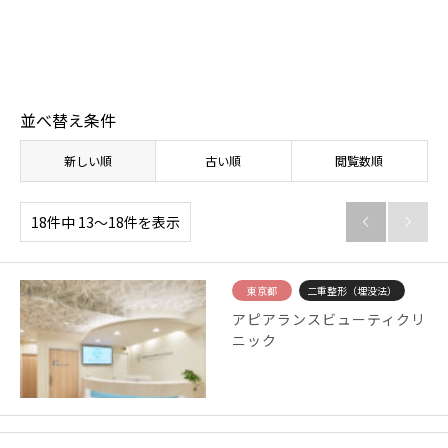
【体験取材】ポテンツァの効果は？経過や効果の
【
実感はいつから？
レ
並べ替え条件
新しい順
古い順
閲覧数順
18件中 13〜18件を表示


東京都
二重整形（埋没法）
アピアランスビューティクリ
ニック