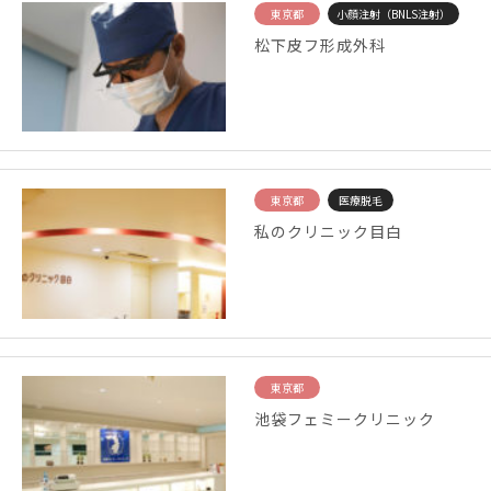
東京都
小顔注射（BNLS注射）
松下皮フ形成外科
東京都
医療脱毛
私のクリニック目白
東京都
池袋フェミークリニック