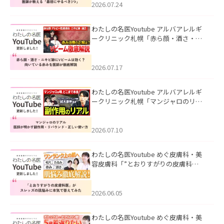
た。
2026.07.24
わたしの名医Youtube アルバアレルギ
ークリニック札幌「赤ら顔・酒さ・ニ
キビ跡にVビームは効く？向いている赤
みを医師が徹底解説」を公開いたしま
した。
2026.07.17
わたしの名医Youtube アルバアレルギ
ークリニック札幌「マンジャロのリア
ル｜医師が明かす副作用・リバウン
ド・正しい使い方」を公開いたしまし
た。
2026.07.10
わたしの名医Youtube めぐ皮膚科・美
容皮膚科「”とおりすがりの皮膚科
医”がスレッズの肌悩みに本気で答えて
みた」を公開いたしました。
2026.06.05
わたしの名医Youtube めぐ皮膚科・美