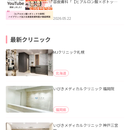
容皮膚科「【ヒアルロン酸×ボトック
ス併用】ハイブリッド注入を美容皮膚
科医が徹底解説」を公開いたしまし
た。
2026.05.22
最新クリニック
MJクリニック札幌
北海道
いびきメディカルクリニック 福岡院
福岡県
いびきメディカルクリニック 神戸三宮