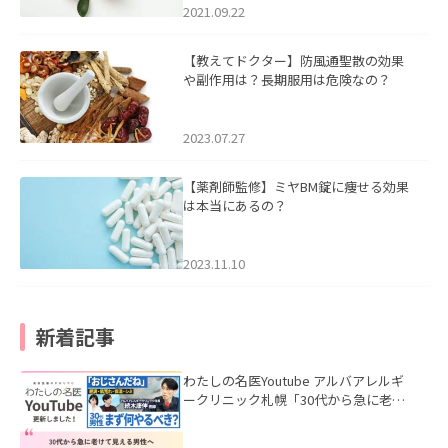
2021.09.22
【教えてドクター】防風通聖散の効果
や副作用は？長期服用は危険なの？
2023.07.27
【薬剤師監修】ミヤBM錠に痩せる効果
は本当にあるの？
2023.11.10
新着記事
わたしの名医Youtube アルバアレルギ
ークリニック札幌「30代から急に老け
て見える男性へ｜医師が教える「最初
にやるべき3つ」」を公開いたしまし