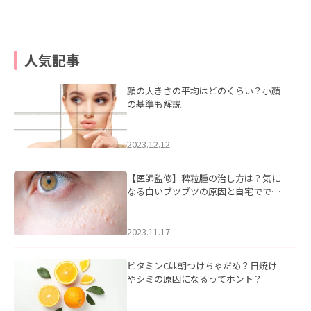
人気記事
顔の大きさの平均はどのくらい？小顔
の基準も解説
2023.12.12
【医師監修】稗粒腫の治し方は？気に
なる白いブツブツの原因と自宅ででき
るケアについて
2023.11.17
ビタミンCは朝つけちゃだめ？日焼け
やシミの原因になるってホント？