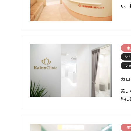
い、
東
シ
フ
カロ
美し
科に
東