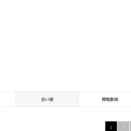
や効果の実感はいつから？
古い順
閲覧数順
1
2