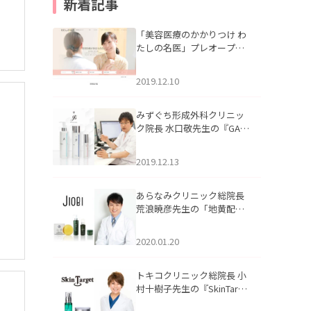
新着記事
「美容医療のかかりつけ わ
たしの名医」プレオープン
いたしました。
2019.12.10
みずぐち形成外科クリニッ
ク院長 水口敬先生の『GAU
DISKIN（ガウディスキ
ン）』の記事を掲載いたし
2019.12.13
ました。
あらなみクリニック総院長
荒浪暁彦先生の「地黄配合
JIOBI」の記事を掲載いたし
ました。
2020.01.20
トキコクリニック総院長 小
村十樹子先生の『SkinTarge
t（スキンターゲット）』の