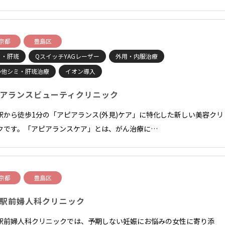
京都
豊島区
ミ・肝斑
QスイッチYAGレーザー
外用・内服治療
の他シミ・肝斑治療
イオン導入
アランスビューティクリニック
駅から徒歩1分の「アピアランス(外見)ケア」に特化した新しい美容クリ
クです。「アピアランスケア」とは、がん治療に…
京都
豊島区
駅前婦人科クリニック
駅前婦人科クリニックでは、予期しない妊娠にお悩みの女性に寄り添