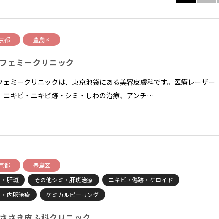
京都
豊島区
フェミークリニック
フェミークリニックは、東京池袋にある美容皮膚科です。医療レーザー
、ニキビ・ニキビ跡・シミ・しわの治療、アンチ…
京都
豊島区
ミ・肝斑
その他シミ・肝斑治療
ニキビ・傷跡・ケロイド
用・内服治療
ケミカルピーリング
ささき皮ふ科クリニック