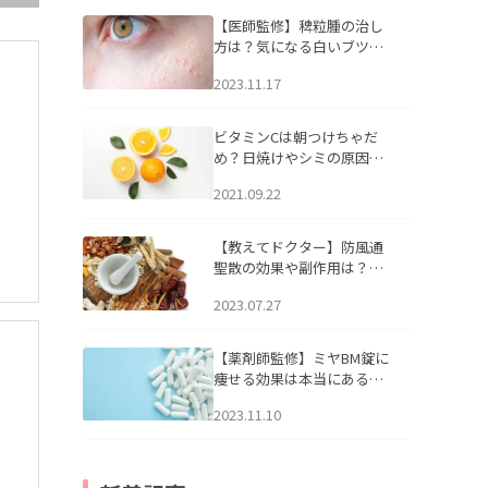
【医師監修】稗粒腫の治し
方は？気になる白いブツブ
ツの原因と自宅でできるケ
2023.11.17
アについて
ビタミンCは朝つけちゃだ
め？日焼けやシミの原因に
なるってホント？
2021.09.22
【教えてドクター】防風通
聖散の効果や副作用は？長
期服用は危険なの？
2023.07.27
【薬剤師監修】ミヤBM錠に
痩せる効果は本当にある
の？
2023.11.10