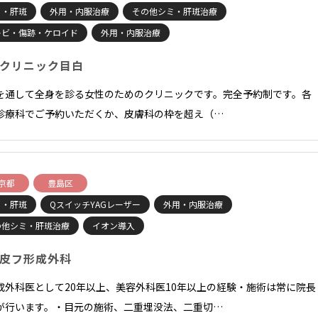
ミ・肝斑
外用・内服治療
その他シミ・肝斑治療
キビ・傷跡・ケロイド
外用・内服治療
クリニック目白
を通して全身を診る女性のためのクリニックです。完全予約制です。各
診療科でご予約いただくか、皮膚科の枠を超え（…
京都
豊島区
ミ・肝斑
QスイッチYAGレーザー
外用・内服治療
の他シミ・肝斑治療
イオン導入
皮フ形成外科
成外科医として20年以上、美容外科医10年以上の経験・施術は常に院長
が行います。・目元の施術、二重埋没法、二重切…