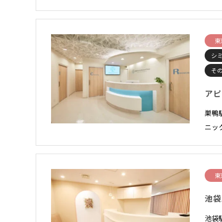
東
シ
そ
アピ
巣鴨
ニッ
東
池袋
池袋