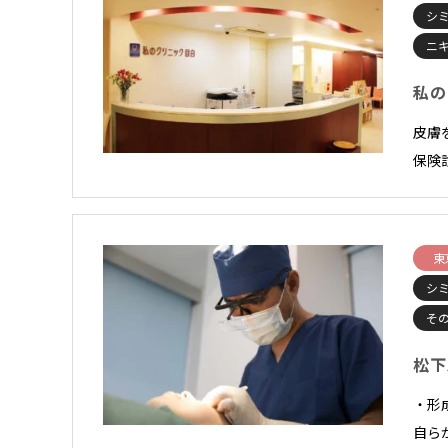
シ
ニ
私の
皮膚
保険
東
シ
そ
松下
・形
自ら