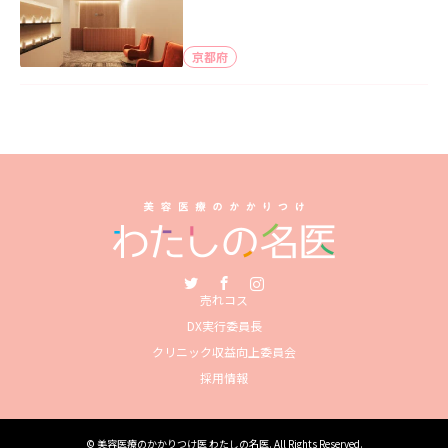
京都府
Twitter
Facebook
Instagram
売れコス
DX実行委員長
クリニック収益向上委員会
採用情報
©
美容医療のかかりつけ医 わたしの名医
. All Rights Reserved.