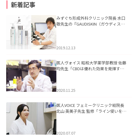
新着記事
みずぐち形成外科クリニック院長 水口
敬先生の『GAUDISKIN（ガウディスキ
ン）』の記事を掲載いたしました。
2019.12.13
医人ヴォイス 昭和大学薬学部教授 佐藤
均先生「CBDは優れた効果を発揮する
稀有な食品。長期にわたり、ベネフィ
ットを享受できるよう正しい情報を発
信していきたい」を掲載いたしまし
2020.11.25
た。
医人VOICE フェミークリニック総院長
北山 英美子先生 監修「ライン使いを明
確にしたオリジナルブランド”agora(ア
ゴラ)”」を掲載いたしました。
2020.07.07