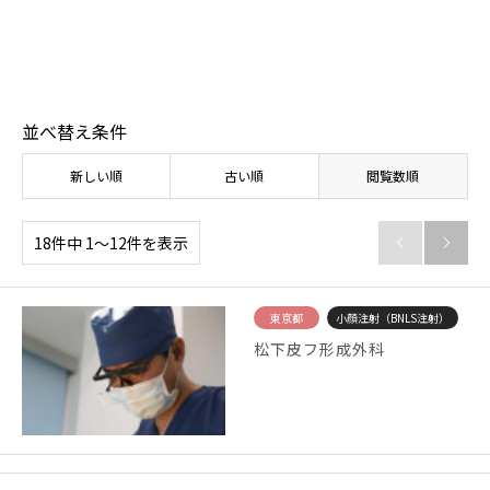
【体験取材】ポテンツァの効果は？経過や効果の
【
実感はいつから？
レ
並べ替え条件
新しい順
古い順
閲覧数順
18件中 1〜12件を表示


東京都
小顔注射（BNLS注射）
松下皮フ形成外科