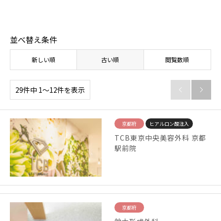
並べ替え条件
新しい順
古い順
閲覧数順
29件中 1〜12件を表示


京都府
ヒアルロン酸注入
TCB東京中央美容外科 京都
駅前院
京都府