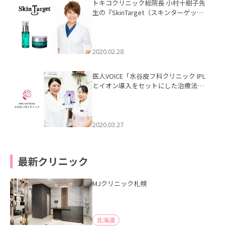
トキコクリニック総院長 小村十樹子先
生の『SkinTarget（スキンターゲッ
ト）』の記事を掲載いたしました。
2020.02.28
医人VOICE「水谷皮フ科クリニック IPL
とイオン導入をセットにした治療法」
を掲載いたしました。
2020.03.27
最新クリニック
MJクリニック札幌
北海道