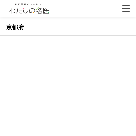
京都府
2022.07.18
202
【体験取材】ポテンツァの効果は？経過や効果の
【
実感はいつから？
レ