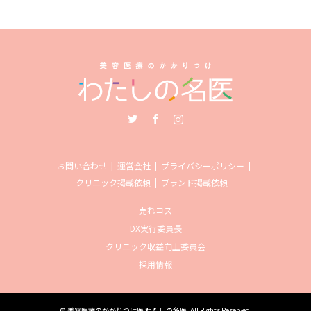
Twitter
Facebook
Instagram
お問い合わせ
運営会社
プライバシーポリシー
クリニック掲載依頼
ブランド掲載依頼
売れコス
DX実行委員長
クリニック収益向上委員会
採用情報
©
美容医療のかかりつけ医 わたしの名医
. All Rights Reserved.