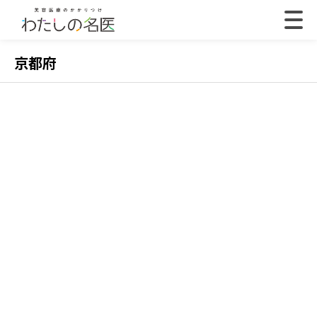
京都府
2022.07.18
202
【体験取材】ポテンツァの効果は？経過や効果の
【
実感はいつから？
レ