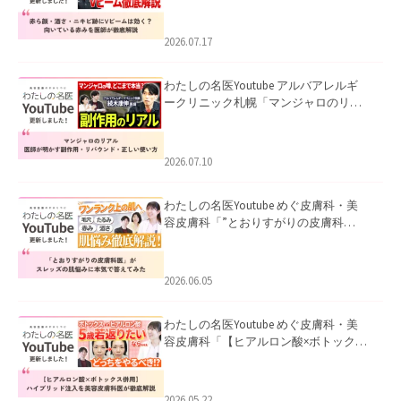
キビ跡にVビームは効く？向いている赤
みを医師が徹底解説」を公開いたしま
した。
2026.07.17
わたしの名医Youtube アルバアレルギ
ークリニック札幌「マンジャロのリア
ル｜医師が明かす副作用・リバウン
ド・正しい使い方」を公開いたしまし
た。
2026.07.10
わたしの名医Youtube めぐ皮膚科・美
容皮膚科「”とおりすがりの皮膚科
医”がスレッズの肌悩みに本気で答えて
みた」を公開いたしました。
2026.06.05
わたしの名医Youtube めぐ皮膚科・美
容皮膚科「【ヒアルロン酸×ボトックス
併用】ハイブリッド注入を美容皮膚科
医が徹底解説」を公開いたしました。
2026.05.22