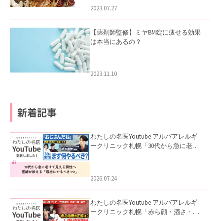
2023.07.27
【薬剤師監修】ミヤBM錠に痩せる効果
は本当にあるの？
2023.11.10
新着記事
わたしの名医Youtube アルバアレルギ
ークリニック札幌「30代から急に老け
て見える男性へ｜医師が教える「最初
にやるべき3つ」」を公開いたしまし
た。
2026.07.24
わたしの名医Youtube アルバアレルギ
ークリニック札幌「赤ら顔・酒さ・ニ