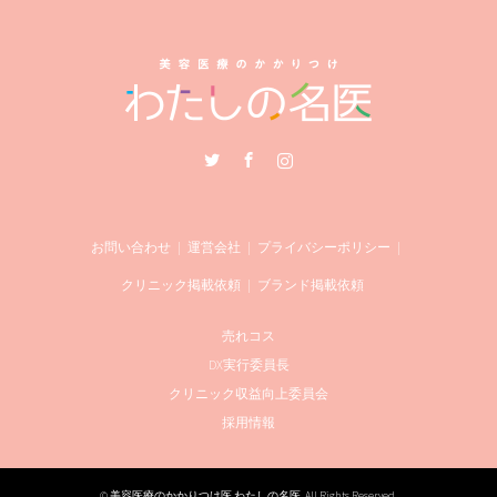
Twitter
Facebook
Instagram
お問い合わせ
運営会社
プライバシーポリシー
クリニック掲載依頼
ブランド掲載依頼
売れコス
DX実行委員長
クリニック収益向上委員会
採用情報
©
美容医療のかかりつけ医 わたしの名医
. All Rights Reserved.