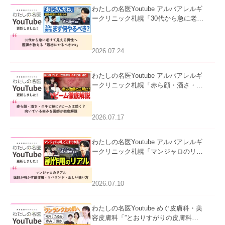
わたしの名医Youtube アルバアレルギ
ークリニック札幌「30代から急に老け
て見える男性へ｜医師が教える「最初
にやるべき3つ」」を公開いたしまし
た。
2026.07.24
わたしの名医Youtube アルバアレルギ
ークリニック札幌「赤ら顔・酒さ・ニ
キビ跡にVビームは効く？向いている
赤みを医師が徹底解説」を公開いたし
ました。
2026.07.17
わたしの名医Youtube アルバアレルギ
ークリニック札幌「マンジャロのリア
ル｜医師が明かす副作用・リバウン
ド・正しい使い方」を公開いたしまし
た。
2026.07.10
わたしの名医Youtube めぐ皮膚科・美
容皮膚科「”とおりすがりの皮膚科