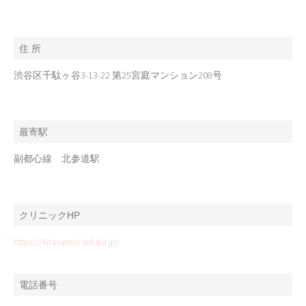
住 所
渋谷区千駄ヶ谷3-13-22 第25宮庭マンション208号
最寄駅
副都心線 北参道駅
クリニックHP
https://kitasando-hifuka.jp/
電話番号