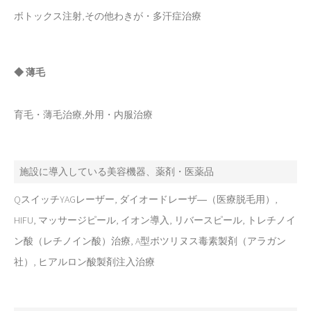
ボトックス注射,その他わきが・多汗症治療
◆ 薄毛
育毛・薄毛治療,外用・内服治療
施設に導入している美容機器、薬剤・医薬品
QスイッチYAGレーザー, ダイオードレーザ―（医療脱毛用）,
HIFU, マッサージピール, イオン導入, リバースピール, トレチノイ
ン酸（レチノイン酸）治療, A型ボツリヌス毒素製剤（アラガン
社）, ヒアルロン酸製剤注入治療