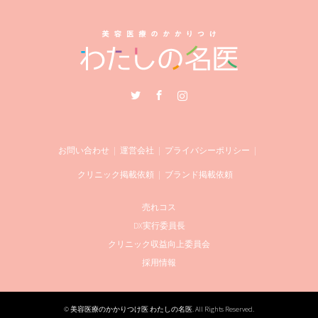
Twitter
Facebook
Instagram
お問い合わせ
運営会社
プライバシーポリシー
クリニック掲載依頼
ブランド掲載依頼
売れコス
DX実行委員長
クリニック収益向上委員会
採用情報
©
美容医療のかかりつけ医 わたしの名医
. All Rights Reserved.