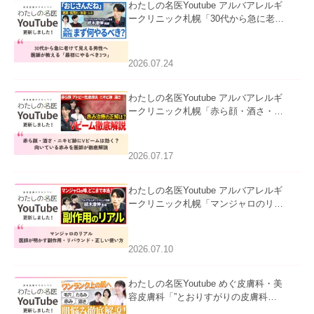
わたしの名医Youtube アルバアレルギ
ークリニック札幌「30代から急に老け
て見える男性へ｜医師が教える「最初
にやるべき3つ」」を公開いたしまし
た。
2026.07.24
わたしの名医Youtube アルバアレルギ
ークリニック札幌「赤ら顔・酒さ・ニ
キビ跡にVビームは効く？向いている
赤みを医師が徹底解説」を公開いたし
ました。
2026.07.17
わたしの名医Youtube アルバアレルギ
ークリニック札幌「マンジャロのリア
ル｜医師が明かす副作用・リバウン
ド・正しい使い方」を公開いたしまし
た。
2026.07.10
わたしの名医Youtube めぐ皮膚科・美
容皮膚科「”とおりすがりの皮膚科
医”がスレッズの肌悩みに本気で答えて