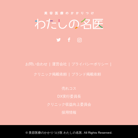
Twitter
Facebook
Instagram
お問い合わせ
運営会社
プライバシーポリシー
クリニック掲載依頼
ブランド掲載依頼
売れコス
DX実行委員長
クリニック収益向上委員会
採用情報
©
美容医療のかかりつけ医 わたしの名医
. All Rights Reserved.