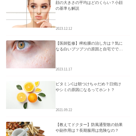
顔の大きさの平均はどのくらい？小顔
の基準も解説
2023.12.12
【医師監修】稗粒腫の治し方は？気に
なる白いブツブツの原因と自宅ででき
るケアについて
2023.11.17
ビタミンCは朝つけちゃだめ？日焼け
やシミの原因になるってホント？
2021.09.22
【教えてドクター】防風通聖散の効果
や副作用は？長期服用は危険なの？