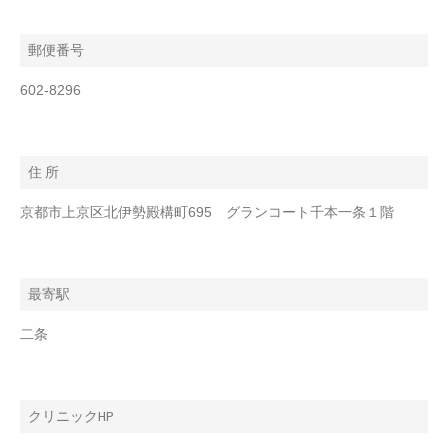
郵便番号
602-8296
住 所
京都市上京区北伊勢殿構町695 グランコート千本一条１階
最寄駅
二条
クリニックHP