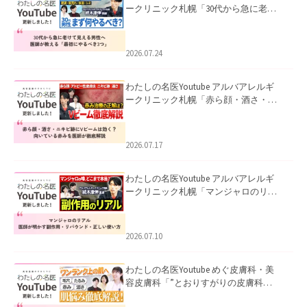
ークリニック札幌「30代から急に老け
て見える男性へ｜医師が教える「最初
にやるべき3つ」」を公開いたしまし
た。
2026.07.24
わたしの名医Youtube アルバアレルギ
ークリニック札幌「赤ら顔・酒さ・ニ
キビ跡にVビームは効く？向いている赤
みを医師が徹底解説」を公開いたしま
した。
2026.07.17
わたしの名医Youtube アルバアレルギ
ークリニック札幌「マンジャロのリア
ル｜医師が明かす副作用・リバウン
ド・正しい使い方」を公開いたしまし
た。
2026.07.10
わたしの名医Youtube めぐ皮膚科・美
容皮膚科「”とおりすがりの皮膚科
医”がスレッズの肌悩みに本気で答えて