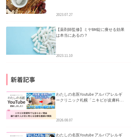
2023.07.27
【薬剤師監修】ミヤBM錠に痩せる効果
は本当にあるの？
2023.11.10
新着記事
わたしの名医Youtube アルバアレルギ
ークリニック札幌「ニキビが皮膚科で
も治らない理由｜繰り返す人が次に考
える治療を医師が解説」を公開いたし
ました。
2026.08.07
わたしの名医Youtube アルバアレルギ