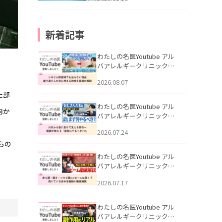
新着記事
わたしの名医Youtube アル
バアレルギークリニック札
幌「ニキビが皮膚科でも治
2026.08.07
らない理由｜繰り返す人が
次に考える治療を医師が解
た部
説」を公開いたしました。
わたしの名医Youtube アル
向か
バアレルギークリニック札
幌「30代から急に老けて見
2026.07.24
える男性へ｜医師が教える
らの
「最初にやるべき3つ」」を
公開いたしました。
わたしの名医Youtube アル
バアレルギークリニック札
幌「赤ら顔・酒さ・ニキビ
2026.07.17
跡にVビームは効く？向いて
いる赤みを医師が徹底解
説」を公開いたしました。
わたしの名医Youtube アル
バアレルギークリニック札