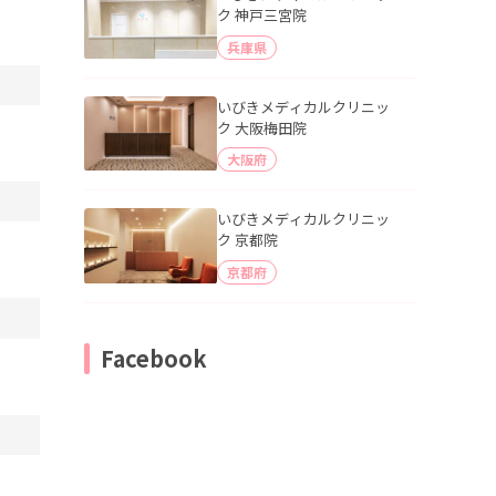
ク 神戸三宮院
兵庫県
いびきメディカルクリニッ
ク 大阪梅田院
大阪府
いびきメディカルクリニッ
ク 京都院
京都府
Facebook