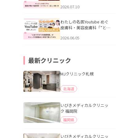
幌「マンジャロのリアル｜
2026.07.10
医師が明かす副作用・リバ
ウンド・正しい使い方」を
公開いたしました。
わたしの名医Youtube めぐ
皮膚科・美容皮膚科「”とお
りすがりの皮膚科医”がスレ
2026.06.05
ッズの肌悩みに本気で答え
てみた」を公開いたしまし
た。
最新クリニック
MJクリニック札幌
北海道
いびきメディカルクリニッ
ク 福岡院
福岡県
いびきメディカルクリニッ