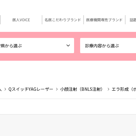
医人VOICE
名医こだわりブランド
医療機関専売ブランド
話
府県から選ぶ
診療内容から選ぶ
入
QスイッチYAGレーザー
小顔注射（BNLS注射）
エラ形成（
ク