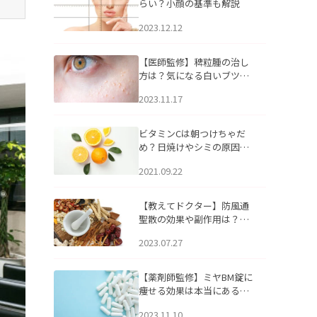
らい？小顔の基準も解説
2023.12.12
【医師監修】稗粒腫の治し
方は？気になる白いブツブ
ツの原因と自宅でできるケ
2023.11.17
アについて
ビタミンCは朝つけちゃだ
め？日焼けやシミの原因に
なるってホント？
2021.09.22
【教えてドクター】防風通
聖散の効果や副作用は？長
期服用は危険なの？
2023.07.27
【薬剤師監修】ミヤBM錠に
痩せる効果は本当にある
の？
2023.11.10