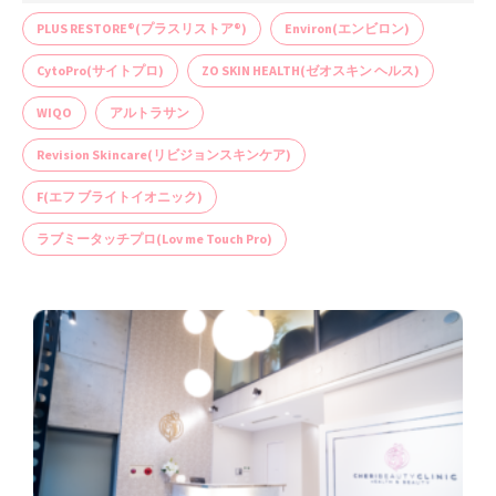
PLUS RESTORE®(プラスリストア®)
Environ(エンビロン)
CytoPro(サイトプロ)
ZO SKIN HEALTH(ゼオスキン ヘルス)
WIQO
アルトラサン
Revision Skincare(リビジョンスキンケア)
F(エフ ブライトイオニック)
ラブミータッチプロ(Lov me Touch Pro)