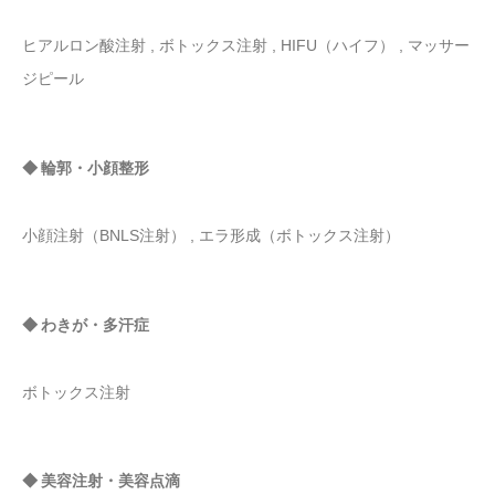
ヒアルロン酸注射 , ボトックス注射 , HIFU（ハイフ） , マッサー
ジピール
◆ 輪郭・小顔整形
小顔注射（BNLS注射） , エラ形成（ボトックス注射）
◆ わきが・多汗症
ボトックス注射
◆ 美容注射・美容点滴