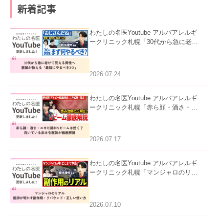
新着記事
わたしの名医Youtube アルバアレルギ
ークリニック札幌「30代から急に老け
て見える男性へ｜医師が教える「最初
にやるべき3つ」」を公開いたしまし
た。
2026.07.24
わたしの名医Youtube アルバアレルギ
ークリニック札幌「赤ら顔・酒さ・ニ
キビ跡にVビームは効く？向いている
赤みを医師が徹底解説」を公開いたし
ました。
2026.07.17
わたしの名医Youtube アルバアレルギ
ークリニック札幌「マンジャロのリア
ル｜医師が明かす副作用・リバウン
ド・正しい使い方」を公開いたしまし
た。
2026.07.10