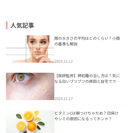
人気記事
顔の大きさの平均はどのくらい？小顔
の基準も解説
2023.12.12
【医師監修】稗粒腫の治し方は？気に
なる白いブツブツの原因と自宅ででき
るケアについて
2023.11.17
ビタミンCは朝つけちゃだめ？日焼け
やシミの原因になるってホント？