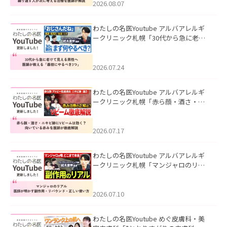
ました。
2026.08.07
わたしの名医Youtube アルバアレルギ
ークリニック札幌「30代から急に老け
て見える男性へ｜医師が教える「最初
にやるべき3つ」」を公開いたしまし
た。
2026.07.24
わたしの名医Youtube アルバアレルギ
ークリニック札幌「赤ら顔・酒さ・ニ
キビ跡にVビームは効く？向いている赤
みを医師が徹底解説」を公開いたしま
した。
2026.07.17
わたしの名医Youtube アルバアレルギ
ークリニック札幌「マンジャロのリア
ル｜医師が明かす副作用・リバウン
ド・正しい使い方」を公開いたしまし
た。
2026.07.10
わたしの名医Youtube めぐ皮膚科・美