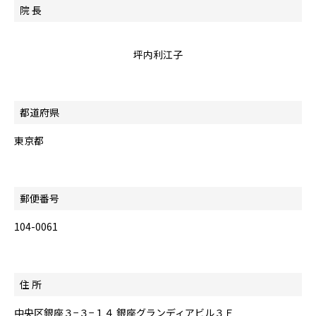
院 長
坪内利江子
都道府県
東京都
郵便番号
104-0061
住 所
中央区銀座３−３−１４ 銀座グランディアビル３Ｆ