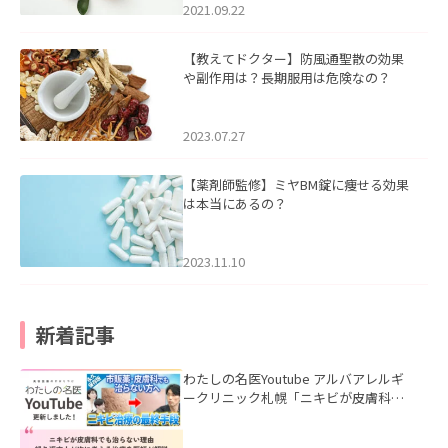
2021.09.22
【教えてドクター】防風通聖散の効果
や副作用は？長期服用は危険なの？
2023.07.27
【薬剤師監修】ミヤBM錠に痩せる効果
は本当にあるの？
2023.11.10
新着記事
わたしの名医Youtube アルバアレルギ
ークリニック札幌「ニキビが皮膚科で
も治らない理由｜繰り返す人が次に考
える治療を医師が解説」を公開いたし