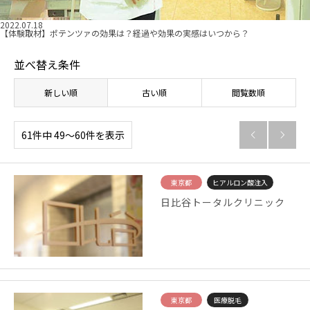
2022.07.18
【体験取材】ポテンツァの効果は？経過や効果の実感はいつから？
並べ替え条件
新しい順
古い順
閲覧数順
61件中 49〜60件を表示


東京都
ヒアルロン酸注入
日比谷トータルクリニック
東京都
医療脱毛