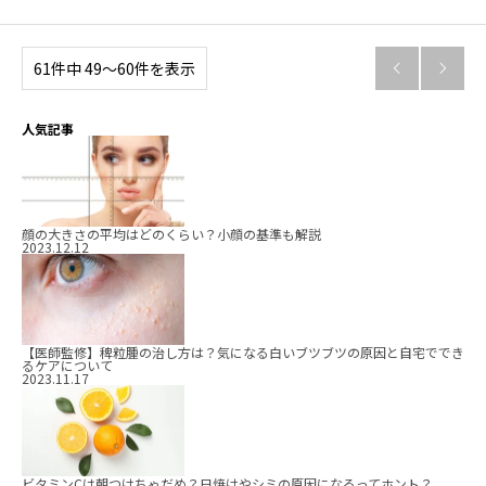
61件中 49〜60件を表示


人気記事
顔の大きさの平均はどのくらい？小顔の基準も解説
2023.12.12
【医師監修】稗粒腫の治し方は？気になる白いブツブツの原因と自宅ででき
るケアについて
2023.11.17
ビタミンCは朝つけちゃだめ？日焼けやシミの原因になるってホント？