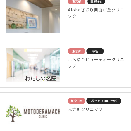
東京都
医療脱毛
Alohaさおり自由が丘クリニ
ック
東京都
植毛
しらゆりビューティークリニ
ック
和歌山県
小顔注射（BNLS注射）
元寺町クリニック