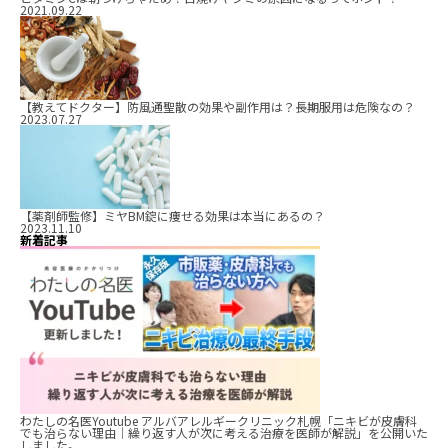
2021.09.22
【教えてドクター】防風通聖散の効果や副作用は？長期服用は危険なの？
2023.07.27
【薬剤師監修】ミヤBM錠に痩せる効果は本当にあるの？
2023.11.10
新着記事
わたしの名医Youtube アルバアレルギークリニック札幌「ニキビが皮膚科
でも治らない理由｜繰り返す人が次に考える治療を医師が解説」を公開いた
しました。