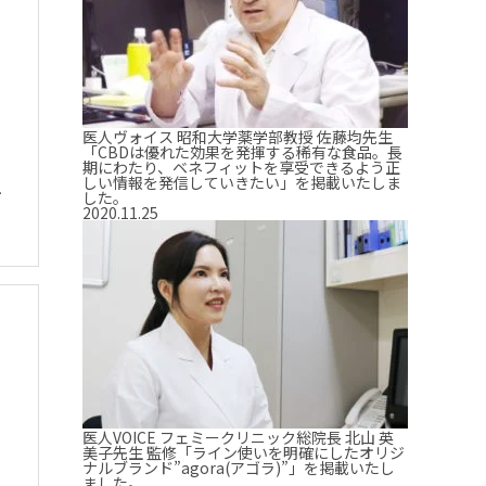
医人ヴォイス 昭和大学薬学部教授 佐藤均先生
「CBDは優れた効果を発揮する稀有な食品。長
期にわたり、ベネフィットを享受できるよう正
しい情報を発信していきたい」を掲載いたしま
ケ
した。
2020.11.25
医人VOICE フェミークリニック総院長 北山 英
美子先生 監修「ライン使いを明確にしたオリジ
ナルブランド”agora(アゴラ)”」を掲載いたし
ました。