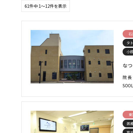
61件中 1〜12件を表示
石
タ
小顔
なつ
院 
SOO
東
医
育