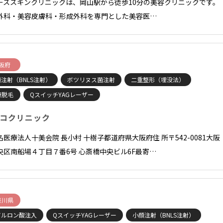
ーススキンクリニックは、岡山駅から徒歩10分の美容クリニックです。
外科・美容皮膚科・形成外科を専門とした美容医…
阪府
注射（BNLS注射）
ボツリヌス菌注射
二重整形（埋没法）
療脱毛
QスイッチYAGレーザー
コクリニック
名医療法人十美会院 長小村 十樹子都道府県大阪府住 所〒542-0081大阪
央区南船場４丁目７番6号 心斎橋中央ビル6F最寄…
奈川県
アルロン酸注入
QスイッチYAGレーザー
小顔注射（BNLS注射）