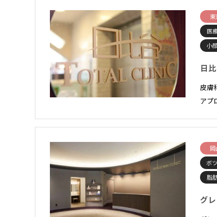
東
医
小顔
日比
皮膚
アプ
岡
ボ
脂
グレ