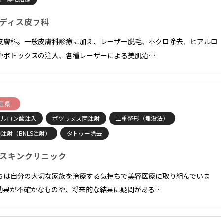
ディス皮フ科
皮膚科。一般皮膚科診療に加え、レーザー脱毛、ホクロ除去、ヒアルロ
やボトックスの注入、各種レーザーによる美肌治…
玉県
アルロン酸注入
ボツリヌス菌注射
二重整形（埋没法）
注射（BNLS注射）
タトゥー除去
スキンクリニック
ちは自分の大切な家族を治療する気持ちで美容医療に取り組んでいま
効果が不確かなものや、将来的な結果に疑問がある…