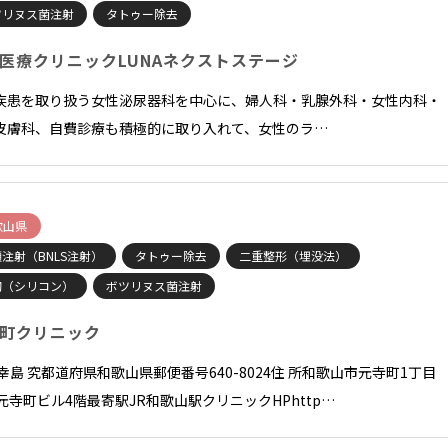
ツリヌス菌注射
タトゥー除去
医療クリニックLUNAネクストステージ
L疾患を取り扱う女性泌尿器科を中心に、婦人科・乳腺外科・女性内科・
皮膚科、自費診療も積極的に取り入れて、女性のラ…
歌山県
注射（BNLS注射）
タトゥー除去
二重整形（埋没法）
胸（シリコン）
ボツリヌス菌注射
町クリニック
長幸島 究都道府県和歌山県郵便番号640-8024住 所和歌山市元寺町1丁目
 元寺町ビル4階最寄駅JR和歌山駅クリニックHPhttp…