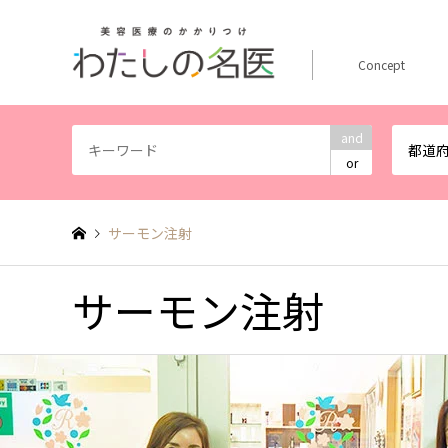
Concept
and
都道
or
サーモン注射
サーモン注射