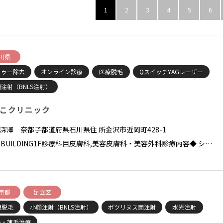
1
2
3
4
5
6
川県
トゥー除去
オンライン診療
医療脱毛
QスイッチYAGレーザー
注射（BNLS注射）
こクリニック
長 深澤 奈都子都道府県石川県住 所金沢市近岡町428-1
LBUILDING1F診療科目皮膚科,美容皮膚科・美容外科診療内容◆ シ…
京都
足立区
療脱毛
小顔注射（BNLS注射）
ボツリヌス菌注射
水光注射
毛・薄毛治療