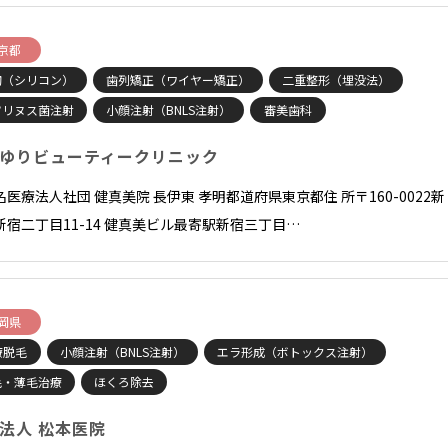
京都
胸（シリコン）
歯列矯正（ワイヤー矯正）
二重整形（埋没法）
ツリヌス菌注射
小顔注射（BNLS注射）
審美歯科
ゆりビューティークリニック
名医療法人社団 健真美院 長伊東 孝明都道府県東京都住 所〒160-0022新
新宿二丁目11-14 健真美ビル最寄駅新宿三丁目…
岡県
療脱毛
小顔注射（BNLS注射）
エラ形成（ボトックス注射）
毛・薄毛治療
ほくろ除去
法人 松本医院