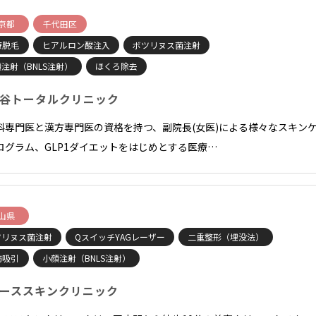
京都
千代田区
療脱毛
ヒアルロン酸注入
ボツリヌス菌注射
注射（BNLS注射）
ほくろ除去
谷トータルクリニック
科専門医と漢方専門医の資格を持つ、副院長(女医)による様々なスキン
ログラム、GLP1ダイエットをはじめとする医療…
山県
ツリヌス菌注射
QスイッチYAGレーザー
二重整形（埋没法）
肪吸引
小顔注射（BNLS注射）
ーススキンクリニック