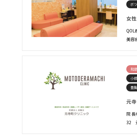
ボ
女性
QO
美容
和
小顔
豊
元寺
院 
32