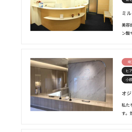
ミル
美容
ン酸
埼
ヒ
小顔
オジ
私た
す。