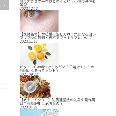
顔の大きさの平均はどのくらい？小顔の基準も
解説

2023.12.12
【医師監修】稗粒腫の治し方は？気になる白い
ブツブツの原因と自宅でできるケアについて
2023.11.17
ビタミンCは朝つけちゃだめ？日焼けやシミの
原因になるってホント？
2021.09.22
【教えてドクター】防風通聖散の効果や副作用
は？長期服用は危険なの？
2023.07.27