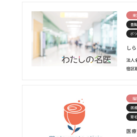
東
豊
ボ
しら
法人
宿区
福
医
育
医療