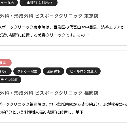
トゥー除去
二重整形（埋没法）
外科・形成外科 ビスポーククリニック 東京院
スポーククリニック東京院は、目黒区の代官山や中目黒、渋谷エリアか
ど近い場所に位置する美容クリニックです。その…
岡県
肪吸引
タトゥー除去
医療脱毛
ヒアルロン酸注入
ンライン診療
外科・形成外科 ビスポーククリニック 福岡院
ポーククリニック福岡院は、地下鉄祇園駅から徒歩約2分、JR博多駅か
歩約7分という利便性の高い場所に位置し、地下…