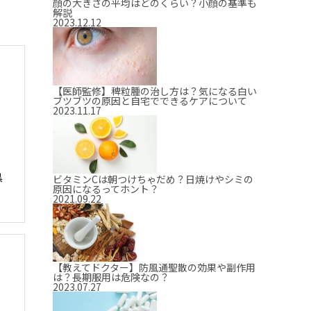
顔の大きさの平均はどのくらい？小顔の基準も
解説
2023.12.12
【医師監修】稗粒腫の治し方は？気になる白い
ブツブツの原因と自宅でできるケアについて
2023.11.17
黒
ビタミンCは朝つけちゃだめ？日焼けやシミの
原因になるってホント？
2021.09.22
【教えてドクター】防風通聖散の効果や副作用
は？長期服用は危険なの？
2023.07.27