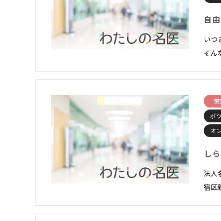
自由
いつ
そん
東
ボ
オ
しら
法人
宿区