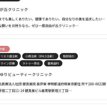
が丘クリニック
までも美しくありたい、健康でありたい、自分なりの美を追求したい―
な願いをお持ちなら、ぜひ一度自由が丘クリニック…
京都
ツリヌス菌注射
小顔注射（BNLS注射）
脂肪吸引
ンライン診療
タトゥー除去
審美歯科
ゆりビューティークリニック
名医療法人社団 健真美院 長伊東 孝明都道府県東京都住 所〒160-0022新
新宿二丁目11-14 健真美ビル最寄駅新宿三丁目…