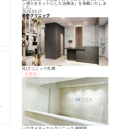
ン導入をセットにした治療法」を掲載いたしま
した。
2020.03.27
最新クリニック
MJクリニック札幌
北海道
ら
いびきメディカルクリニック 福岡院