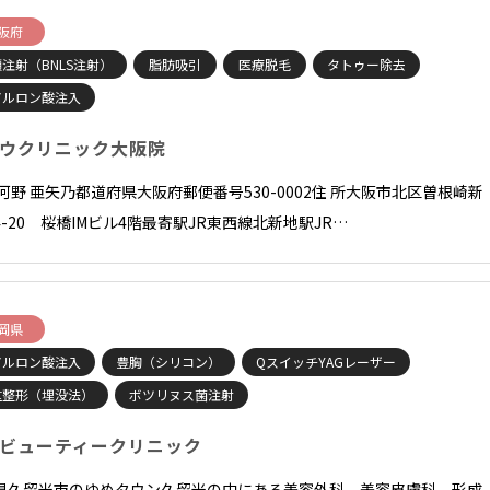
阪府
注射（BNLS注射）
脂肪吸引
医療脱毛
タトゥー除去
アルロン酸注入
ウクリニック大阪院
長河野 亜矢乃都道府県大阪府郵便番号530-0002住 所大阪市北区曽根崎新
4-20 桜橋IMビル4階最寄駅JR東西線北新地駅JR…
岡県
アルロン酸注入
豊胸（シリコン）
QスイッチYAGレーザー
重整形（埋没法）
ボツリヌス菌注射
ビューティークリニック
県久留米市のゆめタウン久留米の中にある美容外科、美容皮膚科、形成