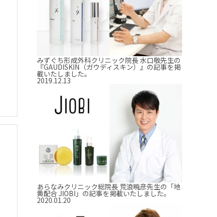
みずぐち形成外科クリニック院長 水口敬先生の
『GAUDISKIN（ガウディスキン）』の記事を掲
載いたしました。
2019.12.13
あらなみクリニック総院長 荒浪暁彦先生の「地
黄配合 JIOBI」の記事を掲載いたしました。
2020.01.20