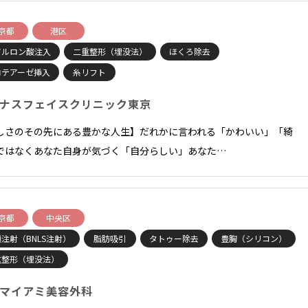
京都
港区
アルロン酸注入
二重整形（埋没法）
ほくろ除去
ロテアーゼ挿入
糸リフト
ナスフェイスクリニック東京
しさのその先にある豊かな人生】だれかに言われる「かわいい」「綺
ではなくあなた自身が気づく「自分らしい」あなた…
京都
中央区
注射（BNLS注射）
脂肪吸引
タトゥー除去
豊胸（シリコン）
重整形（埋没法）
マイアミ美容外科