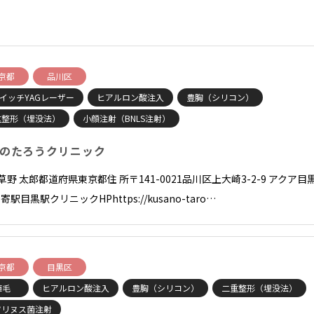
京都
品川区
イッチYAGレーザー
ヒアルロン酸注入
豊胸（シリコン）
重整形（埋没法）
小顔注射（BNLS注射）
のたろうクリニック
草野 太郎都道府県東京都住 所〒141-0021品川区上大崎3-2-9 アクア目
寄駅目黒駅クリニックHPhttps://kusano-taro…
京都
目黒区
植毛
ヒアルロン酸注入
豊胸（シリコン）
二重整形（埋没法）
ツリヌス菌注射