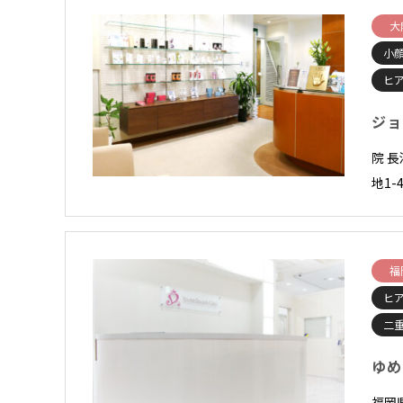
大
小顔
ヒ
ジョ
院 
地1-
福
ヒ
二
ゆめ
福岡