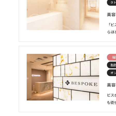
タ
美容
「ビ
らほ
福
脂
オ
美容
ビス
も徒