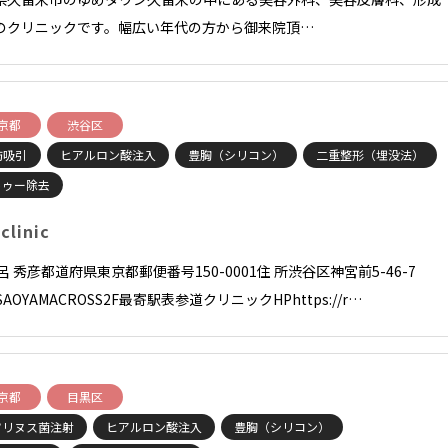
のクリニックです。幅広い年代の方から御来院頂…
京都
渋谷区
肪吸引
ヒアルロン酸注入
豊胸（シリコン）
二重整形（埋没法）
トゥー除去
clinic
呂 秀彦都道府県東京都郵便番号150-0001住 所渋谷区神宮前5-46-7
SAOYAMACROSS2F最寄駅表参道クリニックHPhttps://r…
京都
目黒区
ツリヌス菌注射
ヒアルロン酸注入
豊胸（シリコン）