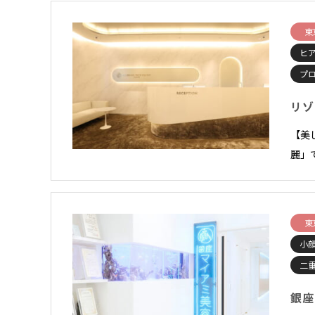
東
ヒ
プ
リゾ
【美
麗」
東
小顔
二
銀座