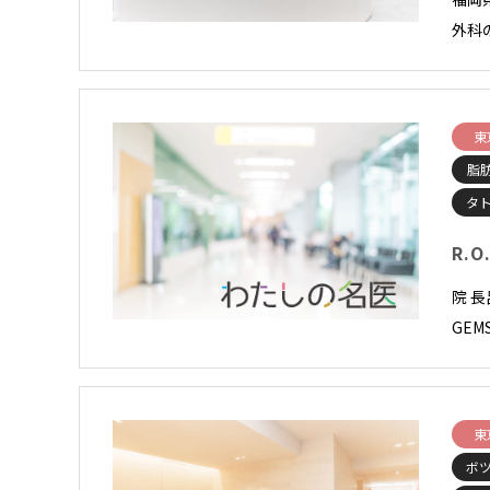
外科
東
脂
タ
R.O.
院 長
GEM
東
ボ