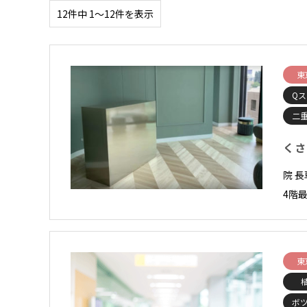
12件中 1〜12件を表示
東
Qス
二
くさ
院 長
4階最
東
ボ