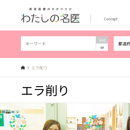
Concept
and
都道
or
エラ削り
エラ削り