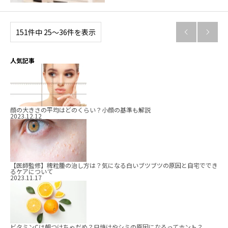
151件中 25〜36件を表示


人気記事
顔の大きさの平均はどのくらい？小顔の基準も解説
2023.12.12
【医師監修】稗粒腫の治し方は？気になる白いブツブツの原因と自宅ででき
るケアについて
2023.11.17
ビタミンCは朝つけちゃだめ？日焼けやシミの原因になるってホント？