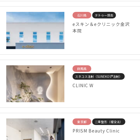
石川県
タトゥー除去
eスキン＆eクリニック金沢
本院
群馬県
スネコス注射（SUNEKOS®注射）
CLINIC W
東京都
二重整形（埋没法）
PRISM Beauty Clinic