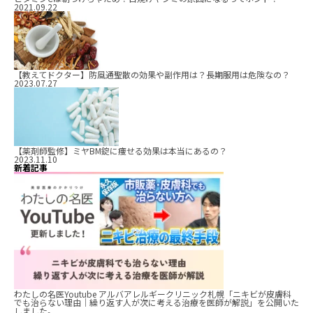
2021.09.22
【教えてドクター】防風通聖散の効果や副作用は？長期服用は危険なの？
2023.07.27
【薬剤師監修】ミヤBM錠に痩せる効果は本当にあるの？
2023.11.10
新着記事
わたしの名医Youtube アルバアレルギークリニック札幌「ニキビが皮膚科
でも治らない理由｜繰り返す人が次に考える治療を医師が解説」を公開いた
しました。