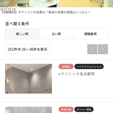
2022.07.18
【体験取材】ポテンツァの効果は？経過や効果の実感はいつから？
並べ替え条件
新しい順
古い順
閲覧数順
151件中 25〜36件を表示


愛知県
ハイドラフェイシャル
eクリニック名古屋院
神奈川県
タトゥー除去