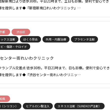
宿駅新南口より徒歩30秒。平日21時まで、土日も診療。便利で安心でき
療を提供します◆『新宿新南口れいわクリニック』…
京都
渋谷区
トックス注射
ほくろ除去
外用・内服治療
プラセンタ注射
キビ・傷跡・ケロイド
センター街れいわクリニック
クランブル交差点 徒歩30秒。平日21時まで、日も診療。便利で安心でき
療を提供します◆『渋谷センター街れいわクリニッ…
知県
胸（シリコン）
ヒアルロン酸注入
スネコス注射（SUNEKOS®注射）