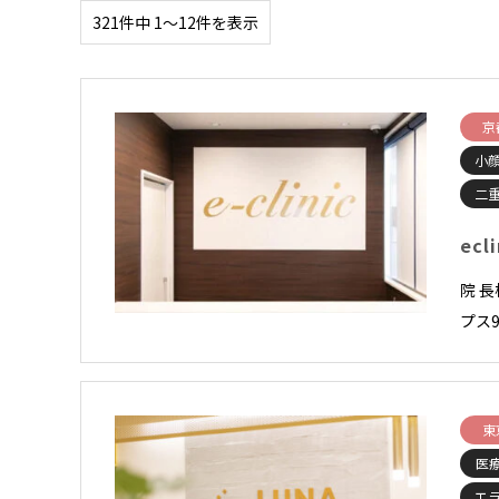
321件中 1〜12件を表示
京
小顔
二
ecl
院 
プス9
東
医
エ