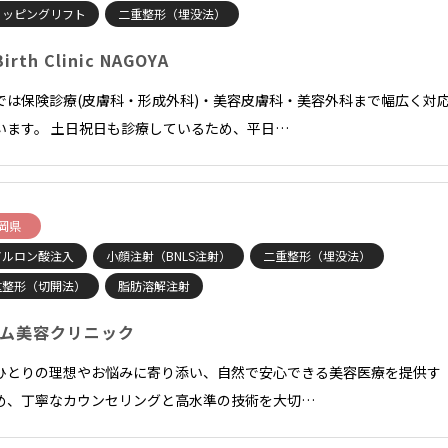
ョッピングリフト
二重整形（埋没法）
Birth Clinic NAGOYA
では保険診療(皮膚科・形成外科)・美容皮膚科・美容外科まで幅広く対
います。 土日祝日も診療しているため、平日…
岡県
アルロン酸注入
小顔注射（BNLS注射）
二重整形（埋没法）
重整形（切開法）
脂肪溶解注射
ム美容クリニック
ひとりの理想やお悩みに寄り添い、自然で安心できる美容医療を提供す
め、丁寧なカウンセリングと高水準の技術を大切…