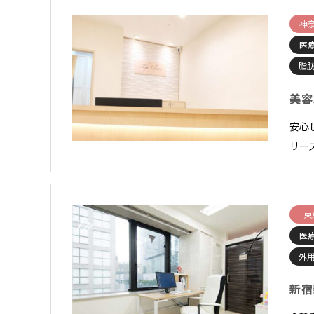
神
医
脂
美容
安心
リー
東
医
外
新宿