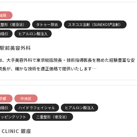
城県
重整形（埋没法）
タトゥー除去
スネコス注射（SUNEKOS®注射）
肪吸引
ヒアルロン酸注入
駅前美容外科
は、大手美容外科で東京総括院長・技術指導医長を務めた経験豊富な安
院長が、確かな技術を適正価格で提供いたします…
京都
中央区
肪吸引
ハイドラフェイシャル
ヒアルロン酸注入
ョッピングリフト
二重整形（埋没法）
 CLINIC 銀座