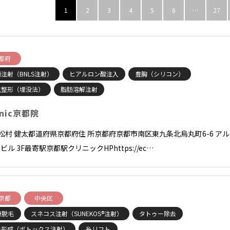
1
2
3
4
5
6
…
27
都府
注射（BNLS注射）
ヒアルロン酸注入
豊胸（シリコン）
重整形（埋没法）
脂肪溶解注射
inic京都院
長松村 健太都道府県京都府住 所京都府京都市南区東九条北烏丸町6-6 アル
ビル 3F最寄駅京都駅クリニックHPhttps://ec…
京都
中央区
療脱毛
スネコス注射（SUNEKOS®注射）
タトゥー除去
ラ形成（ボトックス注射）
糸リフト