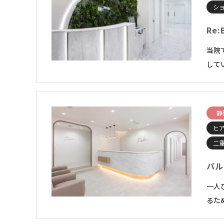
シ
Re:
当院
して
静
ヒ
二
パル
一人
るた