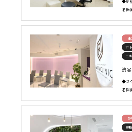
◆新
る医
東
ボ
ニ
渋谷
◆ス
る医
愛
豊