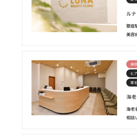
ルナ
銀座
美容
神
ヒ
育
海老
海老
相談