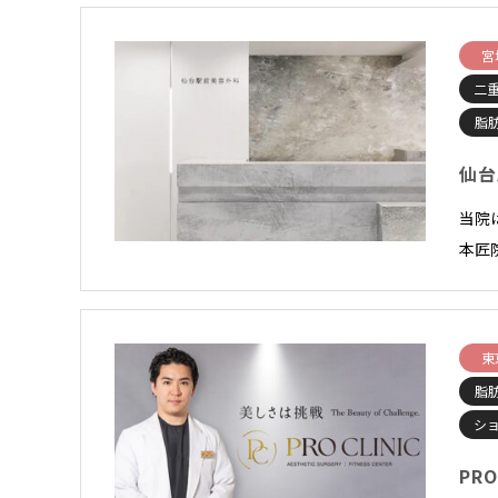
宮
二
脂
仙台
当院
本匠
東
脂
シ
PRO