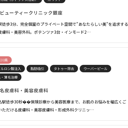
ビューティークリニック銀座
駅徒歩3分、完全個室のプライベート空間で"あなたらしい美"を追求す
皮膚科・美容外科。ポテンツァ3台・インモード2…
奈川県
アルロン酸注入
脂肪吸引
タトゥー除去
ウーバーピール
毛・薄毛治療
名皮膚科・美容皮膚科
名駅徒歩30秒��保険診療から美容医療まで、お肌のお悩みを幅広くご
いただける皮膚科・美容皮膚科・形成外科クリニッ…