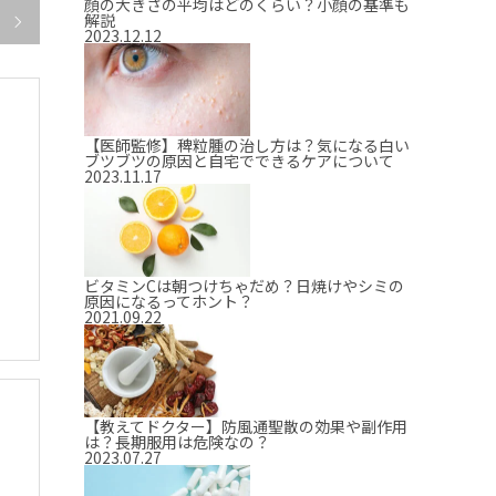
顔の大きさの平均はどのくらい？小顔の基準も
解説

2023.12.12
【医師監修】稗粒腫の治し方は？気になる白い
ブツブツの原因と自宅でできるケアについて
2023.11.17
ビタミンCは朝つけちゃだめ？日焼けやシミの
原因になるってホント？
2021.09.22
【教えてドクター】防風通聖散の効果や副作用
は？長期服用は危険なの？
2023.07.27