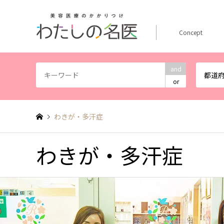
Concept
and
都道
or
わきが・多汗症
わきが・多汗症