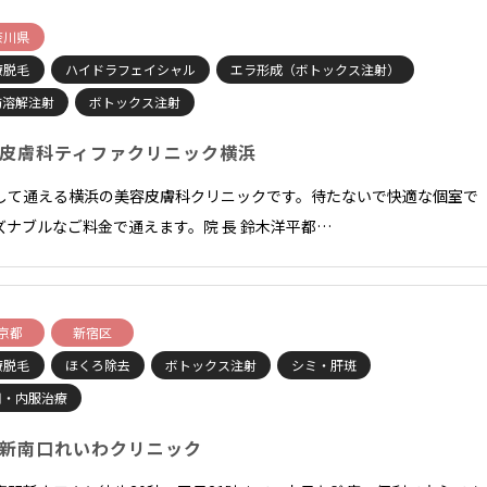
奈川県
療脱毛
ハイドラフェイシャル
エラ形成（ボトックス注射）
肪溶解注射
ボトックス注射
皮膚科ティファクリニック横浜
して通える横浜の美容皮膚科クリニックです。待たないで快適な個室で
ズナブルなご料金で通えます。院 長 鈴木洋平都…
京都
新宿区
療脱毛
ほくろ除去
ボトックス注射
シミ・肝斑
用・内服治療
新南口れいわクリニック