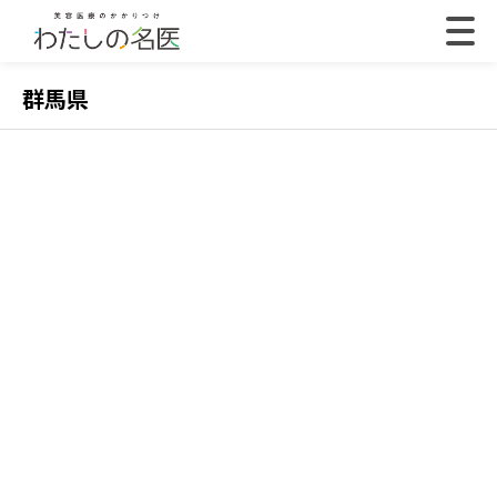
群馬県
2022.07.18
202
【体験取材】ポテンツァの効果は？経過や効果の
【
実感はいつから？
レ