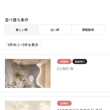
並べ替え条件
新しい順
古い順
閲覧数順
5件中 1〜5件を表示
群馬県
脂肪吸引
CLINIC W
群馬県