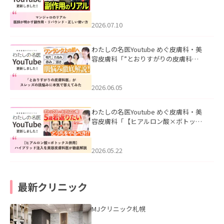
ル｜医師が明かす副作用・リバウン
ド・正しい使い方」を公開いたしまし
た。
2026.07.10
わたしの名医Youtube めぐ皮膚科・美
容皮膚科「”とおりすがりの皮膚科
医”がスレッズの肌悩みに本気で答えて
みた」を公開いたしました。
2026.06.05
わたしの名医Youtube めぐ皮膚科・美
容皮膚科「【ヒアルロン酸×ボトック
ス併用】ハイブリッド注入を美容皮膚
科医が徹底解説」を公開いたしまし
た。
2026.05.22
最新クリニック
MJクリニック札幌