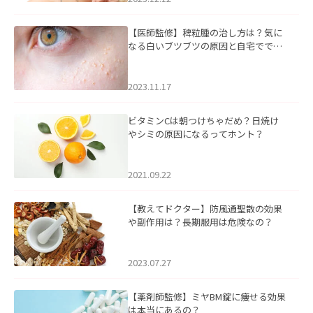
【医師監修】稗粒腫の治し方は？気に
なる白いブツブツの原因と自宅ででき
るケアについて
2023.11.17
ビタミンCは朝つけちゃだめ？日焼け
やシミの原因になるってホント？
2021.09.22
【教えてドクター】防風通聖散の効果
や副作用は？長期服用は危険なの？
2023.07.27
【薬剤師監修】ミヤBM錠に痩せる効果
は本当にあるの？