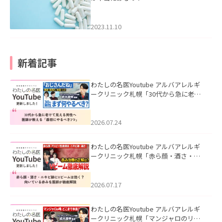
2023.11.10
新着記事
わたしの名医Youtube アルバアレルギ
ークリニック札幌「30代から急に老け
て見える男性へ｜医師が教える「最初
にやるべき3つ」」を公開いたしまし
た。
2026.07.24
わたしの名医Youtube アルバアレルギ
ークリニック札幌「赤ら顔・酒さ・ニ
キビ跡にVビームは効く？向いている赤
みを医師が徹底解説」を公開いたしま
した。
2026.07.17
わたしの名医Youtube アルバアレルギ
ークリニック札幌「マンジャロのリア