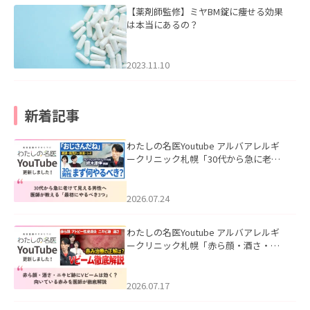
【薬剤師監修】ミヤBM錠に痩せる効果
は本当にあるの？
2023.11.10
新着記事
わたしの名医Youtube アルバアレルギ
ークリニック札幌「30代から急に老け
て見える男性へ｜医師が教える「最初
にやるべき3つ」」を公開いたしまし
た。
2026.07.24
わたしの名医Youtube アルバアレルギ
ークリニック札幌「赤ら顔・酒さ・ニ
キビ跡にVビームは効く？向いている赤
みを医師が徹底解説」を公開いたしま
した。
2026.07.17