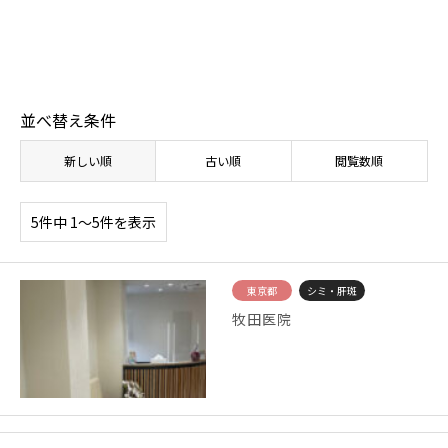
【体験取材】ポテンツァの効果は？経過や効果の
【
実感はいつから？
レ
並べ替え条件
新しい順
古い順
閲覧数順
5件中 1〜5件を表示
東京都
シミ・肝斑
牧田医院