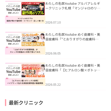
わたしの名医Youtube アルバアレルギ
ークリニック札幌「マンジャロのリア
ル｜医師が明かす副作用・リバウン
ド・正しい使い方」を公開いたしまし
た。
2026.07.10
わたしの名医Youtube めぐ皮膚科・美
容皮膚科「”とおりすがりの皮膚科
医”がスレッズの肌悩みに本気で答えて
みた」を公開いたしました。
2026.06.05
わたしの名医Youtube めぐ皮膚科・美
容皮膚科「【ヒアルロン酸×ボトック
ス併用】ハイブリッド注入を美容皮膚
科医が徹底解説」を公開いたしまし
た。
2026.05.22
最新クリニック