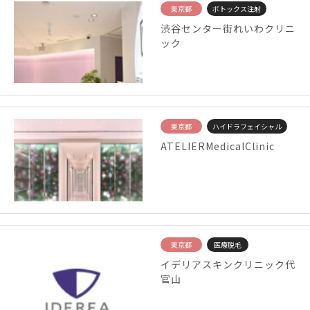
東京都
ボトックス注射
渋谷センター街れいわクリニ
ック
東京都
ハイドラフェイシャル
ATELIERMedicalClinic
東京都
医療脱毛
イデリアスキンクリニック代
官山