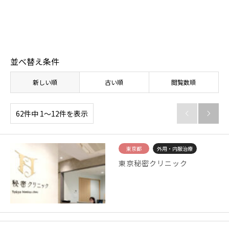
【体験取材】ポテンツァの効果は？経過や効果の
【
実感はいつから？
レ
並べ替え条件
新しい順
古い順
閲覧数順
62件中 1〜12件を表示


東京都
外用・内服治療
東京秘密クリニック