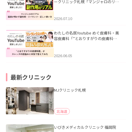
ークリニック札幌「マンジャロのリア
ル｜医師が明かす副作用・リバウン
ド・正しい使い方」を公開いたしまし
た。
2026.07.10
わたしの名医Youtube めぐ皮膚科・美
容皮膚科「”とおりすがりの皮膚科
医”がスレッズの肌悩みに本気で答えて
みた」を公開いたしました。
2026.06.05
最新クリニック
MJクリニック札幌
北海道
いびきメディカルクリニック 福岡院