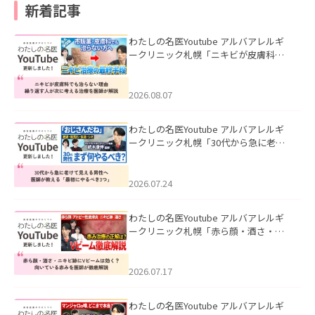
新着記事
わたしの名医Youtube アルバアレルギ
ークリニック札幌「ニキビが皮膚科で
も治らない理由｜繰り返す人が次に考
える治療を医師が解説」を公開いたし
ました。
2026.08.07
わたしの名医Youtube アルバアレルギ
ークリニック札幌「30代から急に老け
て見える男性へ｜医師が教える「最初
にやるべき3つ」」を公開いたしまし
た。
2026.07.24
わたしの名医Youtube アルバアレルギ
ークリニック札幌「赤ら顔・酒さ・ニ
キビ跡にVビームは効く？向いている赤
みを医師が徹底解説」を公開いたしま
した。
2026.07.17
わたしの名医Youtube アルバアレルギ