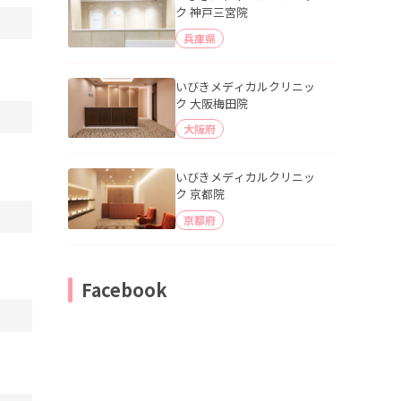
ク 神戸三宮院
兵庫県
いびきメディカルクリニッ
ク 大阪梅田院
大阪府
いびきメディカルクリニッ
ク 京都院
京都府
Facebook