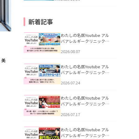
新着記事
わたしの名医Youtube アル
バアレルギークリニック札
幌「ニキビが皮膚科でも治
2026.08.07
らない理由｜繰り返す人が
次に考える治療を医師が解
、美
説」を公開いたしました。
わたしの名医Youtube アル
バアレルギークリニック札
幌「30代から急に老けて見
2026.07.24
える男性へ｜医師が教える
「最初にやるべき3つ」」を
公開いたしました。
わたしの名医Youtube アル
バアレルギークリニック札
幌「赤ら顔・酒さ・ニキビ
2026.07.17
跡にVビームは効く？向いて
いる赤みを医師が徹底解
説」を公開いたしました。
わたしの名医Youtube アル
バアレルギークリニック札