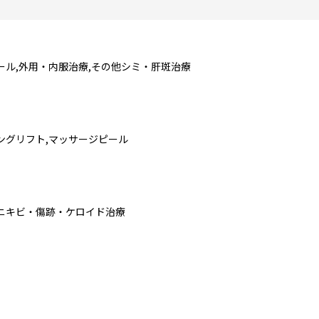
ール,外用・内服治療,その他シミ・肝斑治療
ングリフト,マッサージピール
他ニキビ・傷跡・ケロイド治療