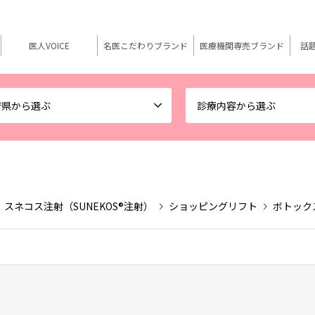
医人VOICE
名医こだわりブランド
医療機関専売ブランド
話
府県から選ぶ
診療内容から選ぶ
スネコス注射（SUNEKOS®注射）
ショッピングリフト
ボトック