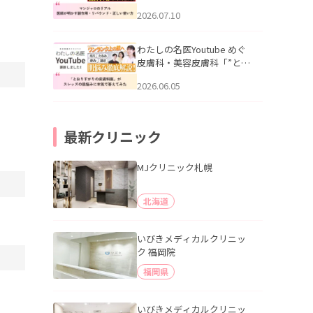
幌「マンジャロのリアル｜
2026.07.10
医師が明かす副作用・リバ
ウンド・正しい使い方」を
公開いたしました。
わたしの名医Youtube めぐ
皮膚科・美容皮膚科「”とお
りすがりの皮膚科医”がスレ
2026.06.05
ッズの肌悩みに本気で答え
てみた」を公開いたしまし
た。
最新クリニック
MJクリニック札幌
北海道
いびきメディカルクリニッ
ク 福岡院
福岡県
いびきメディカルクリニッ