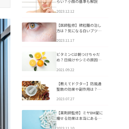
らい？小顔の基準も解説
2023.12.12
【医師監修】稗粒腫の治し
方は？気になる白いブツブ
ツの原因と自宅でできるケ
2023.11.17
アについて
ビタミンCは朝つけちゃだ
め？日焼けやシミの原因に
なるってホント？
2021.09.22
【教えてドクター】防風通
聖散の効果や副作用は？長
期服用は危険なの？
2023.07.27
【薬剤師監修】ミヤBM錠に
痩せる効果は本当にある
の？
2023.11.10