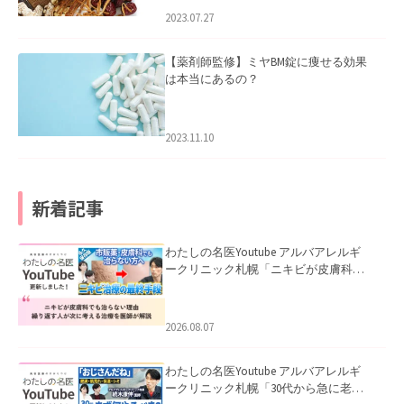
2023.07.27
【薬剤師監修】ミヤBM錠に痩せる効果
は本当にあるの？
2023.11.10
新着記事
わたしの名医Youtube アルバアレルギ
ークリニック札幌「ニキビが皮膚科で
も治らない理由｜繰り返す人が次に考
える治療を医師が解説」を公開いたし
ました。
2026.08.07
わたしの名医Youtube アルバアレルギ
ークリニック札幌「30代から急に老け