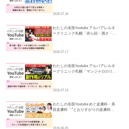
て見える男性へ｜医師が教える「最初
にやるべき3つ」」を公開いたしまし
た。
2026.07.24
わたしの名医Youtube アルバアレルギ
ークリニック札幌「赤ら顔・酒さ・ニ
キビ跡にVビームは効く？向いている赤
みを医師が徹底解説」を公開いたしま
した。
2026.07.17
わたしの名医Youtube アルバアレルギ
ークリニック札幌「マンジャロのリア
ル｜医師が明かす副作用・リバウン
ド・正しい使い方」を公開いたしまし
た。
2026.07.10
わたしの名医Youtube めぐ皮膚科・美
容皮膚科「”とおりすがりの皮膚科
医”がスレッズの肌悩みに本気で答えて
みた」を公開いたしました。
2026.06.05