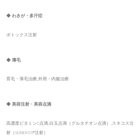
◆ わきが・多汗症
ボトックス注射
◆ 薄毛
育毛・薄毛治療,外用・内服治療
◆ 美容注射・美容点滴
高濃度ビタミンC点滴,白玉点滴（グルタチオン点滴）,スネコス注
射（SUNEKOS®注射）