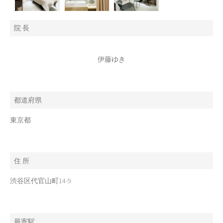
院 長
伊藤ゆき
都道府県
東京都
住 所
渋谷区代官山町14-9
最寄駅