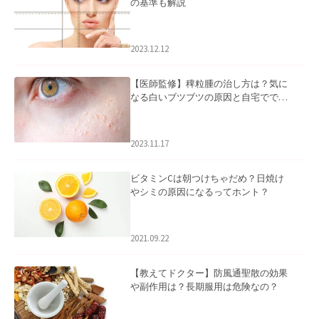
の基準も解説
2023.12.12
【医師監修】稗粒腫の治し方は？気に
なる白いブツブツの原因と自宅ででき
るケアについて
2023.11.17
ビタミンCは朝つけちゃだめ？日焼け
やシミの原因になるってホント？
2021.09.22
【教えてドクター】防風通聖散の効果
や副作用は？長期服用は危険なの？