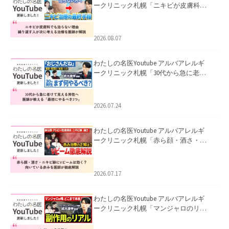
ークリニック札幌「ニキビが皮膚科で
も治らない理由｜繰り返す人が次に考
える治療を医師が解説」を公開いたし
ました。
2026.08.07
わたしの名医Youtube アルバアレルギ
ークリニック札幌「30代から急に老け
て見える男性へ｜医師が教える「最初
にやるべき3つ」」を公開いたしまし
た。
2026.07.24
わたしの名医Youtube アルバアレルギ
ークリニック札幌「赤ら顔・酒さ・ニ
キビ跡にVビームは効く？向いている赤
みを医師が徹底解説」を公開いたしま
した。
2026.07.17
わたしの名医Youtube アルバアレルギ
ークリニック札幌「マンジャロのリア
ル｜医師が明かす副作用・リバウン
ド・正しい使い方」を公開いたしまし