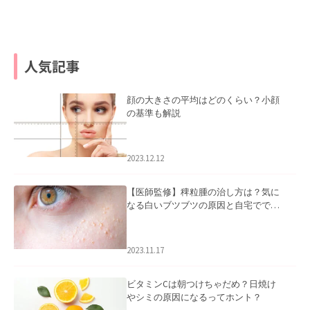
人気記事
顔の大きさの平均はどのくらい？小顔
の基準も解説
2023.12.12
【医師監修】稗粒腫の治し方は？気に
なる白いブツブツの原因と自宅ででき
るケアについて
2023.11.17
ビタミンCは朝つけちゃだめ？日焼け
やシミの原因になるってホント？