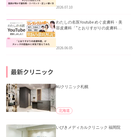
た。
2026.07.10
わたしの名医Youtube めぐ皮膚科・美
容皮膚科「”とおりすがりの皮膚科
医”がスレッズの肌悩みに本気で答えて
みた」を公開いたしました。
2026.06.05
最新クリニック
MJクリニック札幌
北海道
いびきメディカルクリニック 福岡院