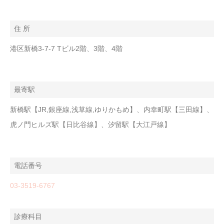
住 所
港区新橋3-7-7 Tビル2階、3階、4階
最寄駅
新橋駅【JR,銀座線,浅草線,ゆりかもめ】、内幸町駅【三田線】、
虎ノ門ヒルズ駅【日比谷線】、汐留駅【大江戸線】
電話番号
03-3519-6767
診療科目