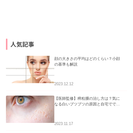
人気記事
顔の大きさの平均はどのくらい？小顔
の基準も解説
2023.12.12
【医師監修】稗粒腫の治し方は？気に
なる白いブツブツの原因と自宅ででき
るケアについて
2023.11.17