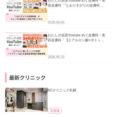
わたしの名医Youtube めぐ皮膚科・美
容皮膚科「”とおりすがりの皮膚科
医”がスレッズの肌悩みに本気で答えて
みた」を公開いたしました。
2026.06.05
わたしの名医Youtube めぐ皮膚科・美
容皮膚科「【ヒアルロン酸×ボトック
ス併用】ハイブリッド注入を美容皮膚
科医が徹底解説」を公開いたしまし
た。
2026.05.22
最新クリニック
MJクリニック札幌
北海道