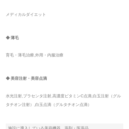
メディカルダイエット
◆ 薄毛
育毛・薄毛治療,外用・内服治療
◆ 美容注射・美容点滴
水光注射,プラセンタ注射,高濃度ビタミンC点滴,白玉注射（グル
タチオン注射）,白玉点滴（グルタチオン点滴）
施設に導入している美容機器、薬剤・医薬品