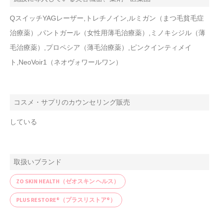
QスイッチYAGレーザー,トレチノイン,ルミガン（まつ毛貧毛症
治療薬）,パントガール（女性用薄毛治療薬）,ミノキシジル（薄
毛治療薬）,プロペシア（薄毛治療薬）,ピンクインティメイ
ト,NeoVoir1（ネオヴォワールワン）
コスメ・サプリのカウンセリング販売
している
取扱いブランド
ZO SKIN HEALTH（ゼオスキン ヘルス）
PLUS RESTORE®（プラスリストア®）