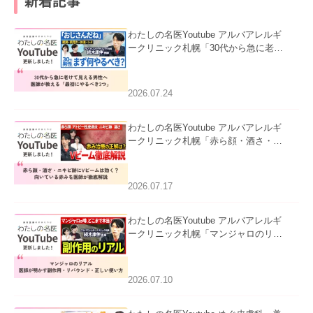
新着記事
わたしの名医Youtube アルバアレルギ
ークリニック札幌「30代から急に老け
て見える男性へ｜医師が教える「最初
にやるべき3つ」」を公開いたしまし
た。
2026.07.24
わたしの名医Youtube アルバアレルギ
ークリニック札幌「赤ら顔・酒さ・ニ
キビ跡にVビームは効く？向いている
赤みを医師が徹底解説」を公開いたし
ました。
2026.07.17
わたしの名医Youtube アルバアレルギ
ークリニック札幌「マンジャロのリア
ル｜医師が明かす副作用・リバウン
ド・正しい使い方」を公開いたしまし
た。
2026.07.10