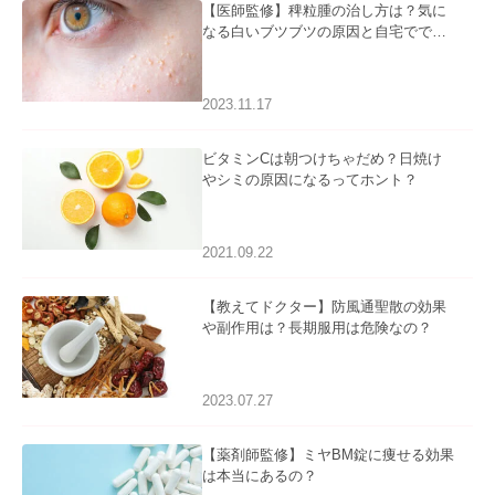
【医師監修】稗粒腫の治し方は？気に
なる白いブツブツの原因と自宅ででき
るケアについて
2023.11.17
ビタミンCは朝つけちゃだめ？日焼け
やシミの原因になるってホント？
2021.09.22
【教えてドクター】防風通聖散の効果
や副作用は？長期服用は危険なの？
2023.07.27
【薬剤師監修】ミヤBM錠に痩せる効果
は本当にあるの？