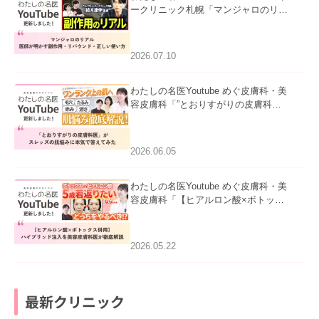
ークリニック札幌「マンジャロのリア
ル｜医師が明かす副作用・リバウン
ド・正しい使い方」を公開いたしまし
た。
2026.07.10
わたしの名医Youtube めぐ皮膚科・美
容皮膚科「”とおりすがりの皮膚科
医”がスレッズの肌悩みに本気で答えて
みた」を公開いたしました。
2026.06.05
わたしの名医Youtube めぐ皮膚科・美
容皮膚科「【ヒアルロン酸×ボトック
ス併用】ハイブリッド注入を美容皮膚
科医が徹底解説」を公開いたしまし
た。
2026.05.22
最新クリニック