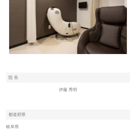
院 長
伊藤 秀明
都道府県
岐阜県