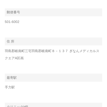
郵便番号
501-6002
住 所
羽島郡岐南町三宅羽島郡岐南町８－１３７ ぎなんメディカルス
クエアA区画
最寄駅
手力駅
クリニックHP