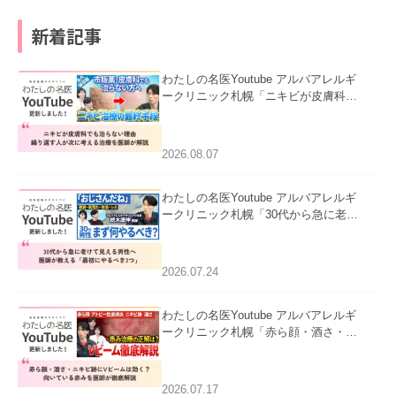
新着記事
わたしの名医Youtube アルバアレルギ
ークリニック札幌「ニキビが皮膚科で
も治らない理由｜繰り返す人が次に考
える治療を医師が解説」を公開いたし
ました。
2026.08.07
わたしの名医Youtube アルバアレルギ
ークリニック札幌「30代から急に老け
て見える男性へ｜医師が教える「最初
にやるべき3つ」」を公開いたしまし
た。
2026.07.24
わたしの名医Youtube アルバアレルギ
ークリニック札幌「赤ら顔・酒さ・ニ
キビ跡にVビームは効く？向いている
赤みを医師が徹底解説」を公開いたし
ました。
2026.07.17