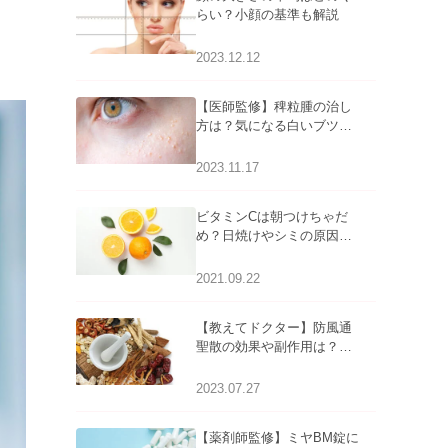
らい？小顔の基準も解説
2023.12.12
【医師監修】稗粒腫の治し
方は？気になる白いブツブ
ツの原因と自宅でできるケ
アについて
2023.11.17
ビタミンCは朝つけちゃだ
め？日焼けやシミの原因に
なるってホント？
2021.09.22
【教えてドクター】防風通
聖散の効果や副作用は？長
期服用は危険なの？
2023.07.27
【薬剤師監修】ミヤBM錠に