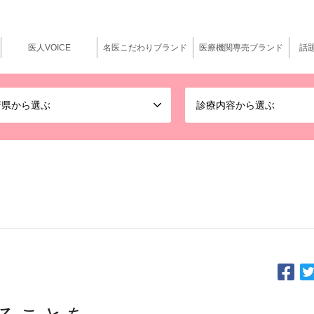
医人VOICE
名医こだわりブランド
医療機関専売ブランド
話
府県から選ぶ
診療内容から選ぶ