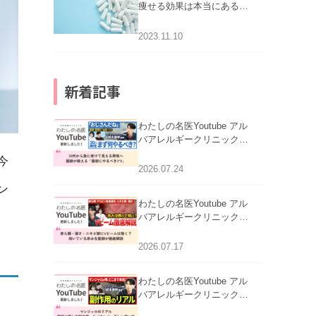
痩せる効果は本当にある
の？
2023.11.10
新着記事
わたしの名医Youtube アル
バアレルギークリニック札
幌「30代から急に老けて見
今
える男性へ｜医師が教える
2026.07.24
「最初にやるべき3つ」」を
ン
公開いたしました。
わたしの名医Youtube アル
バアレルギークリニック札
幌「赤ら顔・酒さ・ニキビ
跡にVビームは効く？向い
2026.07.17
ている赤みを医師が徹底解
説」を公開いたしました。
わたしの名医Youtube アル
バアレルギークリニック札
幌「マンジャロのリアル｜