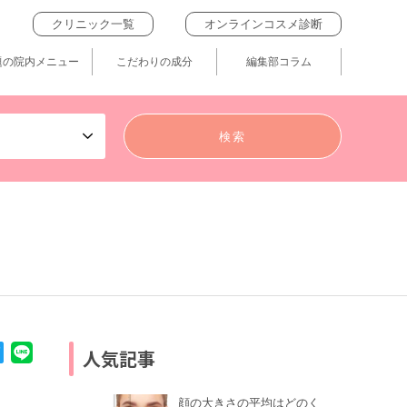
クリニック一覧
オンラインコスメ診断
題の院内メニュー
こだわりの成分
編集部コラム
人気記事
顔の大きさの平均はどのく