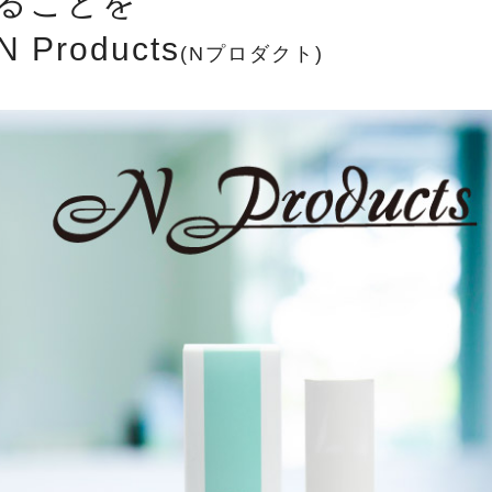
ることを
roducts
(Nプロダクト)