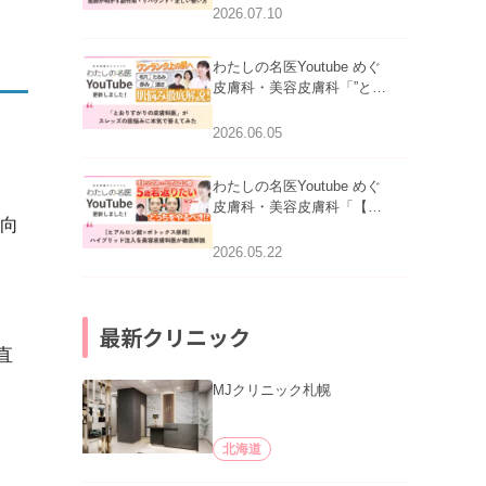
医師が明かす副作用・リバ
2026.07.10
ウンド・正しい使い方」を
公開いたしました。
わたしの名医Youtube めぐ
皮膚科・美容皮膚科「”とお
りすがりの皮膚科医”がスレ
ッズの肌悩みに本気で答え
2026.06.05
てみた」を公開いたしまし
た。
わたしの名医Youtube めぐ
皮膚科・美容皮膚科「【ヒ
向
アルロン酸×ボトックス併
用】ハイブリッド注入を美
2026.05.22
容皮膚科医が徹底解説」を
公開いたしました。
最新クリニック
直
MJクリニック札幌
北海道