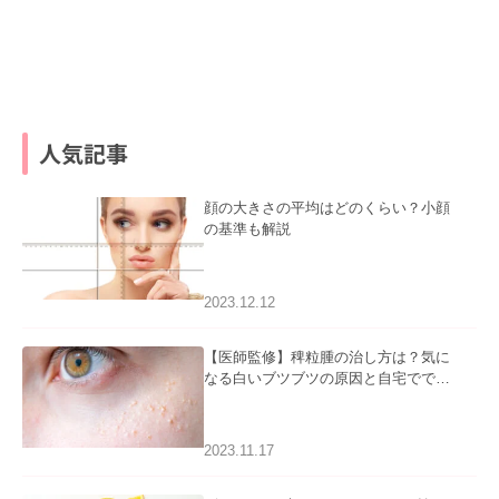
人気記事
顔の大きさの平均はどのくらい？小顔
の基準も解説
2023.12.12
【医師監修】稗粒腫の治し方は？気に
なる白いブツブツの原因と自宅ででき
るケアについて
2023.11.17