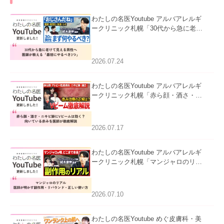
わたしの名医Youtube アルバアレルギ
ークリニック札幌「30代から急に老け
て見える男性へ｜医師が教える「最初
にやるべき3つ」」を公開いたしまし
た。
2026.07.24
わたしの名医Youtube アルバアレルギ
ークリニック札幌「赤ら顔・酒さ・ニ
キビ跡にVビームは効く？向いている
赤みを医師が徹底解説」を公開いたし
ました。
2026.07.17
わたしの名医Youtube アルバアレルギ
ークリニック札幌「マンジャロのリア
ル｜医師が明かす副作用・リバウン
ド・正しい使い方」を公開いたしまし
た。
2026.07.10
わたしの名医Youtube めぐ皮膚科・美