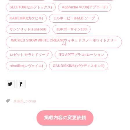
SELFTOX(セルフトックス)
Approche VC30(アプローチ)
KAKEHIKI(カケヒキ)
ミルキーピールM.D.ソープ
サンソリット(sunsorit)
JBPポーサイン100
WICKED SNOW WHITE CREAM(ウィキッド スノーホワイトクリー
ム)
ロゼット セラミドソープ
ITO APTTプラスeローション
réveiller(レヴェイエ)
GAUDISKIN®(ガウディスキン®)
兵庫県
,
pickup
掲載内容の変更依頼